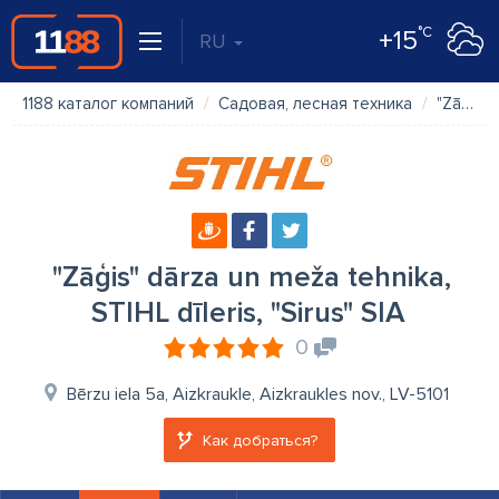
°C
+15
RU
1188 каталог компаний
Садовая, лесная техника
"Zāģis" dārza un meža tehnika, STIHL dīleris, "Sirus" SIA
"Zāģis" dārza un meža tehnika,
STIHL dīleris, "Sirus" SIA
0
Bērzu iela 5a, Aizkraukle, Aizkraukles nov., LV-5101
Как добраться?