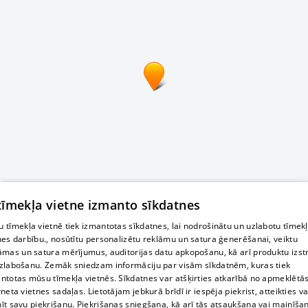
 tīmekļa vietne izmanto sīkdatnes
 tīmekļa vietnē tiek izmantotas sīkdatnes, lai nodrošinātu un uzlabotu tīmek
nes darbību., nosūtītu personalizētu reklāmu un satura ģenerēšanai, veiktu
āmas un satura mērījumus, auditorijas datu apkopošanu, kā arī produktu izst
zlabošanu. Zemāk sniedzam informāciju par visām sīkdatnēm, kuras tiek
ntotas mūsu tīmekļa vietnēs. Sīkdatnes var atšķirties atkarībā no apmeklētā
rneta vietnes sadaļas. Lietotājam jebkurā brīdī ir iespēja piekrist, atteikties va
īt savu piekrišanu. Piekrišanas sniegšana, kā arī tās atsaukšana vai mainīša