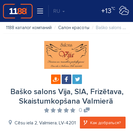
°C
+13
RU
1188 каталог компаний
Салон красоты
Baško salons Vija, SIA, Frizētava, Skaistumkopšana Valmierā
Baško salons Vija, SIA, Frizētava,
Skaistumkopšana Valmierā
0
Cēsu iela 2, Valmiera, LV-4201
Как добраться?