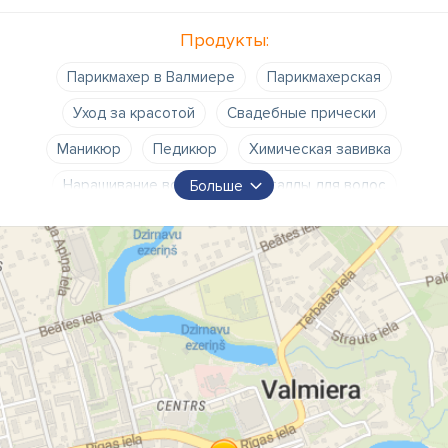
Продукты:
Парикмахер в Валмиере
Парикмахерская
Уход за красотой
Свадебные прически
Маникюр
Педикюр
Химическая завивка
Наращивание волос
Кристаллы для волос
Больше
Наращивание ногтей в Валмиере