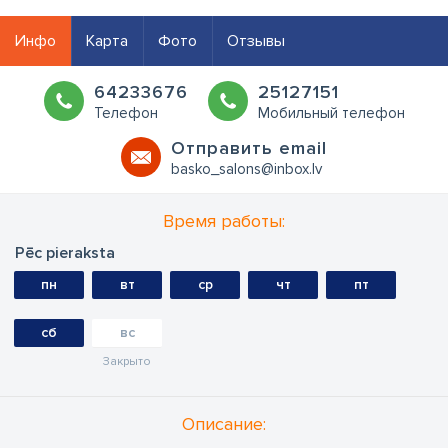
Инфо
Карта
Фото
Отзывы
64233676
25127151
Телефон
Мобильный телефон
Oтправить email
basko_salons@inbox.lv
Время работы:
Pēc pieraksta
пн
вт
ср
чт
пт
сб
вс
Закрыто
Oписание: