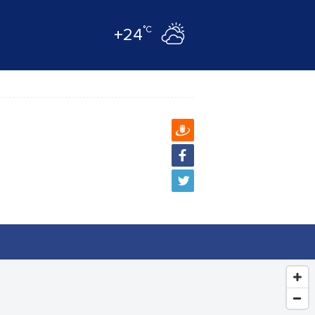
°C
+24