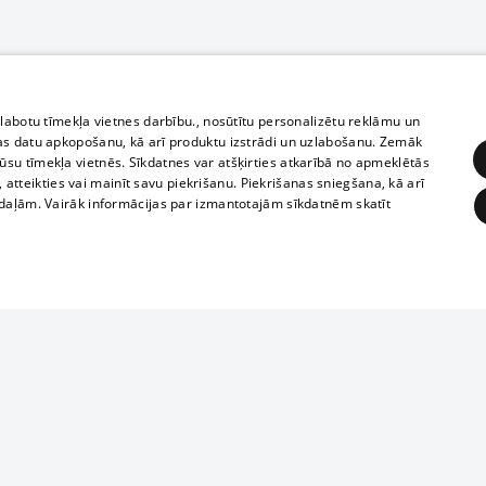
zlabotu tīmekļa vietnes darbību., nosūtītu personalizētu reklāmu un
as datu apkopošanu, kā arī produktu izstrādi un uzlabošanu. Zemāk
su tīmekļa vietnēs. Sīkdatnes var atšķirties atkarībā no apmeklētās
, atteikties vai mainīt savu piekrišanu. Piekrišanas sniegšana, kā arī
adaļām. Vairāk informācijas par izmantotajām sīkdatnēm skatīt
ĒRĶĒŠANA
FUNKCIONĀLĀS
NEKLASIFICĒTĀS
Полное или ч
obligātās
Statistikas
Mērķēšana
Funkcionālās
Neklasificētās
копирование 
любой форме 
eklēt un pārlūkot tīmekļa vietni un izmantot tās piedāvātās iespējas. Bez šīm sīkdatnēm 
запрещается 
иятия
В кинотеатрах
информации. 