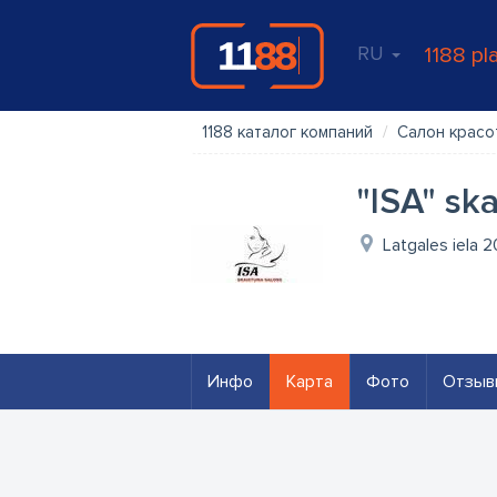
RU
1188 pl
1188 каталог компаний
Салон красо
"ISA" sk
Latgales iela 
Инфо
Карта
Фото
Отзыв