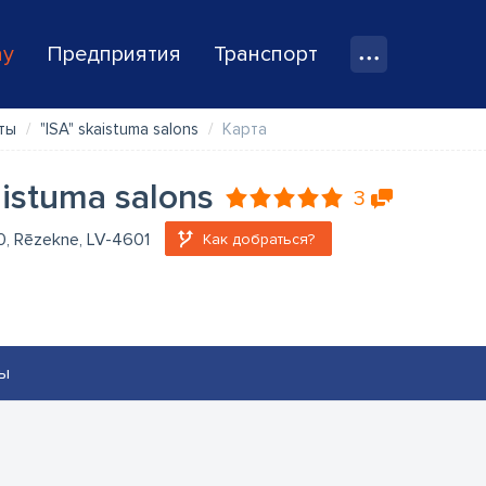
ay
Предприятия
Транспорт
ты
"ISA" skaistuma salons
Карта
aistuma salons
3
20, Rēzekne, LV-4601
Как добраться?
ы