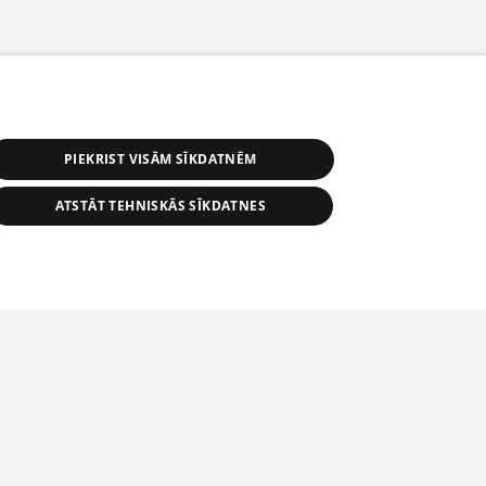
PIEKRIST VISĀM SĪKDATNĒM
ATSTĀT TEHNISKĀS SĪKDATNES
астичное распространение или
информации из баз данных 1188 в
строго запрещено. Также
tīmekļa vietne nevarēs pilnvērtīgi darboties un sniegt
автоматическое скачивание
Перепубликация любого материала,