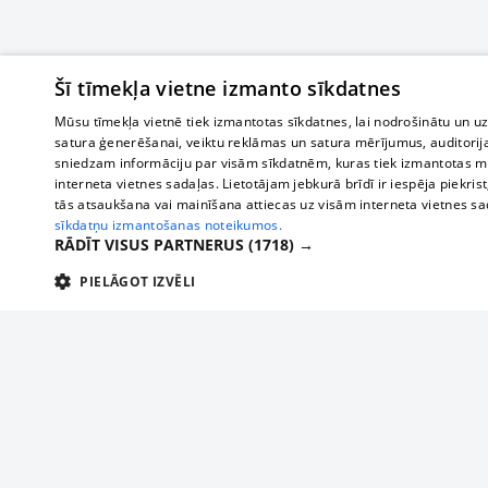
Šī tīmekļa vietne izmanto sīkdatnes
Mūsu tīmekļa vietnē tiek izmantotas sīkdatnes, lai nodrošinātu un u
satura ģenerēšanai, veiktu reklāmas un satura mērījumus, auditorij
sniedzam informāciju par visām sīkdatnēm, kuras tiek izmantotas mū
interneta vietnes sadaļas. Lietotājam jebkurā brīdī ir iespēja piekrist
tās atsaukšana vai mainīšana attiecas uz visām interneta vietnes s
sīkdatņu izmantošanas noteikumos.
RĀDĪT VISUS PARTNERUS
(1718) →
PIELĀGOT IZVĒLI
TEHNISKĀS/OBLIGĀTĀS
STATISTIKAS
M
Tehniskās/
Tehniskās/obligātās sīkdatnes nepieciešamas, lai lietotājs varētu brīvi apm
lietotājam nepieciešamo informāciju.
О нас
Предпр