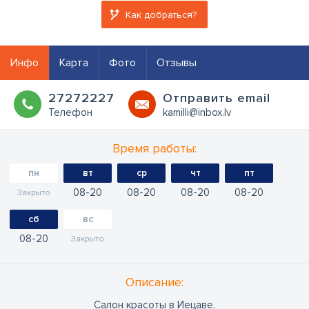
Как добраться?
Инфо
Карта
Фото
Отзывы
27272227
Oтправить email
Телефон
kamilli@inbox.lv
Время работы:
пн
вт
ср
чт
пт
08
20
08
20
08
20
08
20
Закрыто
сб
вс
08
20
Закрыто
Oписание:
Салон красоты в Иецаве.