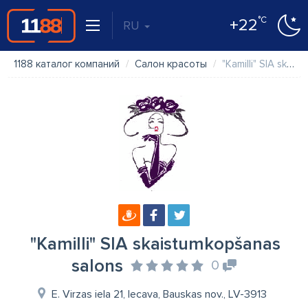
°C
+22
RU
1188 каталог компаний
Салон красоты
"Kamilli" SIA skaistumkopšanas salons
"Kamilli" SIA skaistumkopšanas
salons
0
E. Virzas iela 21, Iecava, Bauskas nov., LV-3913