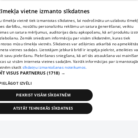
 tīmekļa vietne izmanto sīkdatnes
 tīmekļa vietnē tiek izmantotas sīkdatnes, lai nodrošinātu un uzlabotu tīmek
nes darbību., nosūtītu personalizētu reklāmu un satura ģenerēšanai, veiktu
āmas un satura mērījumus, auditorijas datu apkopošanu, kā arī produktu izst
zlabošanu. Zemāk sniedzam informāciju par visām sīkdatnēm, kuras tiek
ntotas mūsu tīmekļa vietnēs. Sīkdatnes var atšķirties atkarībā no apmeklētā
rneta vietnes sadaļas. Lietotājam jebkurā brīdī ir iespēja piekrist, atteikties va
īt savu piekrišanu. Piekrišanas sniegšana, kā arī tās atsaukšana vai mainīša
ecas uz visām interneta vietnes sadaļām. Vairāk informācijas par izmantotaj
atnēm skatīt
sīkdatņu izmantošanas noteikumos.
ĪT VISUS PARTNERUS
(1718) →
PIELĀGOT IZVĒLI
PIEKRIST VISĀM SĪKDATNĒM
ATSTĀT TEHNISKĀS SĪKDATNES
TEHNISKĀS/OBLIGĀTĀS
STATISTIKAS
MĒRĶĒŠANA
FUNKCIONĀLĀS
NEKLASIFICĒTĀS