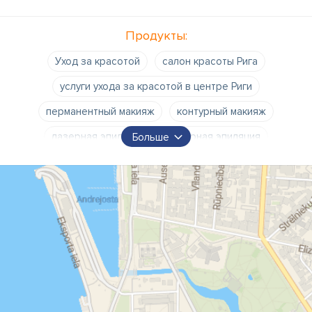
Продукты:
Уход за красотой
салон красоты Рига
услуги ухода за красотой в центре Риги
перманентный макияж
контурный макияж
лазерная эпиляция
лазерная эпиляция
Больше
косметические процедуры
массаж
массажи
профессиональная косметика
биоревитализация
ламинирование ресниц
ламинирование для ресниц
химическая завивка ресниц
курс микропигментации Long-Time-Liner для
начинающих
Микропигментация
перманентный макияж