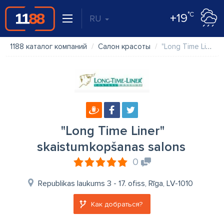
°C
+19
RU
1188 каталог компаний
Салон красоты
"Long Time Liner" skaistumkopšanas salons
"Long Time Liner"
skaistumkopšanas salons
0
Republikas laukums 3 - 17. ofiss, Rīga, LV-1010
Как добраться?