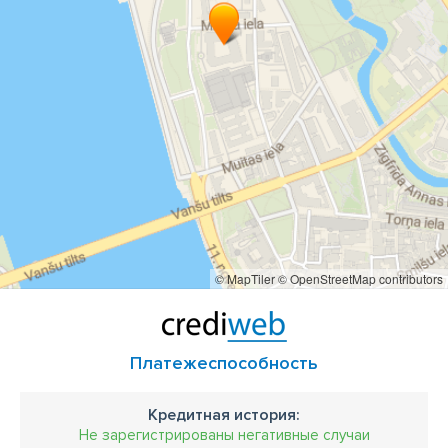
перманентный брови
перманентные губы
техника перманентного грима
Методы микропигментации
© MapTiler
© OpenStreetMap contributors
Платежеспособность
Кредитная история:
Не зарегистрированы негативные случаи