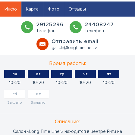
Инфо
Карта
Фото
Отзывы
29125296
24408247
Телефон
Телефон
Oтправить email
galich@longtimeliner.lv
Время работы:
пн
вт
ср
чт
пт
10
20
10
20
10
20
10
20
10
20
сб
вс
Закрыто
Закрыто
Oписание:
Салон «Long Time Liner» находится в центре Риги на