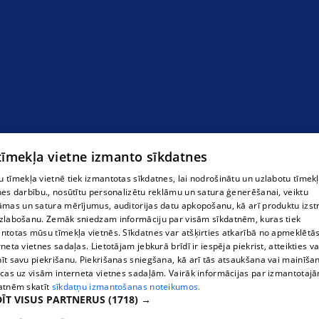
 tīmekļa vietne izmanto sīkdatnes
 tīmekļa vietnē tiek izmantotas sīkdatnes, lai nodrošinātu un uzlabotu tīmek
nes darbību., nosūtītu personalizētu reklāmu un satura ģenerēšanai, veiktu
āmas un satura mērījumus, auditorijas datu apkopošanu, kā arī produktu izst
zlabošanu. Zemāk sniedzam informāciju par visām sīkdatnēm, kuras tiek
ntotas mūsu tīmekļa vietnēs. Sīkdatnes var atšķirties atkarībā no apmeklētā
rneta vietnes sadaļas. Lietotājam jebkurā brīdī ir iespēja piekrist, atteikties va
īt savu piekrišanu. Piekrišanas sniegšana, kā arī tās atsaukšana vai mainīša
ecas uz visām interneta vietnes sadaļām. Vairāk informācijas par izmantotaj
atnēm skatīt
sīkdatņu izmantošanas noteikumos.
ĪT VISUS PARTNERUS
(1718) →