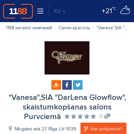
°C
+21
RU
1188 каталог компаний
Салон красоты
"Vanesa",SIA "DarLena Glowflow", skaistumkopšanas salons Purvciemā
"Vanesa",SIA "DarLena Glowflow",
skaistumkopšanas salons
Purvciemā
0
Nīcgales iela 27, Rīga, LV-1039
Как добраться?