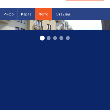
Инфо
Карта
Фото
Отзывы
Салон «Vanesa» ООО «Luxuriance»