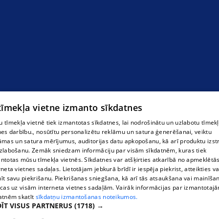
 tīmekļa vietne izmanto sīkdatnes
 tīmekļa vietnē tiek izmantotas sīkdatnes, lai nodrošinātu un uzlabotu tīmek
nes darbību., nosūtītu personalizētu reklāmu un satura ģenerēšanai, veiktu
āmas un satura mērījumus, auditorijas datu apkopošanu, kā arī produktu izst
zlabošanu. Zemāk sniedzam informāciju par visām sīkdatnēm, kuras tiek
ntotas mūsu tīmekļa vietnēs. Sīkdatnes var atšķirties atkarībā no apmeklētā
rneta vietnes sadaļas. Lietotājam jebkurā brīdī ir iespēja piekrist, atteikties va
īt savu piekrišanu. Piekrišanas sniegšana, kā arī tās atsaukšana vai mainīša
ecas uz visām interneta vietnes sadaļām. Vairāk informācijas par izmantotaj
atnēm skatīt
sīkdatņu izmantošanas noteikumos.
ĪT VISUS PARTNERUS
(1718) →