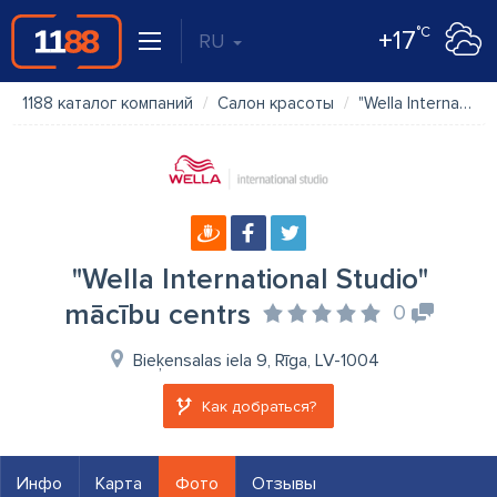
°C
+17
RU
1188 каталог компаний
Салон красоты
"Wella International Studio" mācību centrs
"Wella International Studio"
mācību centrs
0
Bieķensalas iela 9, Rīga, LV-1004
Как добраться?
Инфо
Карта
Фото
Отзывы