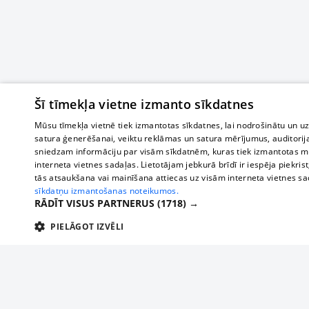
Šī tīmekļa vietne izmanto sīkdatnes
Mūsu tīmekļa vietnē tiek izmantotas sīkdatnes, lai nodrošinātu un u
satura ģenerēšanai, veiktu reklāmas un satura mērījumus, auditorij
sniedzam informāciju par visām sīkdatnēm, kuras tiek izmantotas mū
interneta vietnes sadaļas. Lietotājam jebkurā brīdī ir iespēja piekrist
tās atsaukšana vai mainīšana attiecas uz visām interneta vietnes s
sīkdatņu izmantošanas noteikumos.
RĀDĪT VISUS PARTNERUS
(1718) →
PIELĀGOT IZVĒLI
TEHNISKĀS/OBLIGĀTĀS
STATISTIKAS
M
Tehniskās/