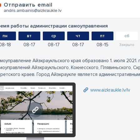
Oтправить email
andris.ambainis@aizkraukle.lv
емя работы администрации самоуправления
пн
вт
ср
чт
пт
сб
08
18
08
17
08
17
08
17
08
15
Закрыто
моуправление Айзкраукльского края образовано 1. июля 2021.
моуправлений Айзкраукльского, Кокнесского, Плявиньского, Ск
ретского краев. Город Айзкраукле является административным
www.aizkraukle.lv/lv
www.aizkraukle.lv