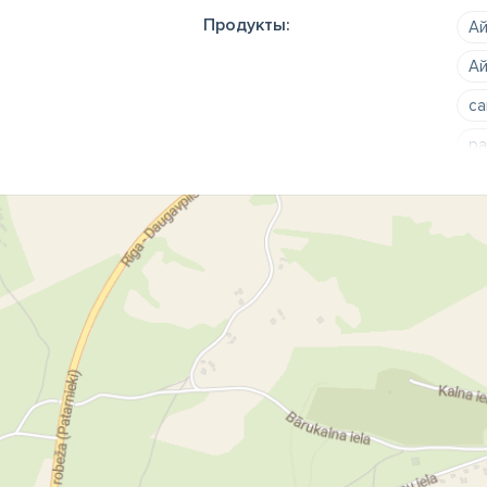
Продукты:
Ай
Ай
са
ра
Ай
Яу
са
Яу
ко
ко