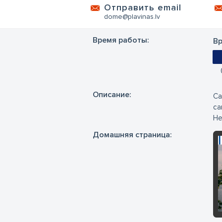
Oтправить email
dome@plavinas.lv
Время работы:
Вр
Oписание:
Са
са
Не
Домашняя страница: