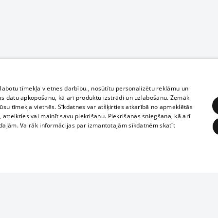
zlabotu tīmekļa vietnes darbību., nosūtītu personalizētu reklāmu un
as datu apkopošanu, kā arī produktu izstrādi un uzlabošanu. Zemāk
su tīmekļa vietnēs. Sīkdatnes var atšķirties atkarībā no apmeklētās
, atteikties vai mainīt savu piekrišanu. Piekrišanas sniegšana, kā arī
adaļām. Vairāk informācijas par izmantotajām sīkdatnēm skatīt
ĒRĶĒŠANA
FUNKCIONĀLĀS
NEKLASIFICĒTĀS
Полное или ч
obligātās
Statistikas
Mērķēšana
Funkcionālās
Neklasificētās