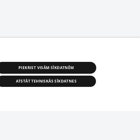
PIEKRIST VISĀM SĪKDATNĒM
ATSTĀT TEHNISKĀS SĪKDATNES
астичное распространение или