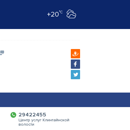
°C
+20
29422455
Центр услуг Клинтайнской
волости