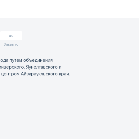
вс
Закрыто
 года путем объединения
риверского, Яунелгавского и
 центром Айзкраукльского края.