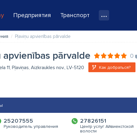
ay
Предприятия
Транспорт
ения
Pļaviņu apvienības pārvalde
u apvienības pārvalde
0
ela 11, Pļaviņas, Aizkraukles nov., LV-5120
Как добраться?
ы
25207555
27826151
Руководитель управления
Центр услуг Айвиекстской
волости