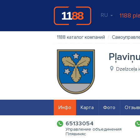
RU
1188 pl
1188 каталог компаний
Самоуправл
Pļaviņ
Dzelzceļa i
Инфо
Карта
Фото
Отзыв
65133054
Управление объединения
Плявиняс