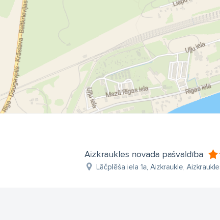
Aizkraukles novada pašvaldība
Lāčplēša iela 1a, Aizkraukle, Aizkraukle