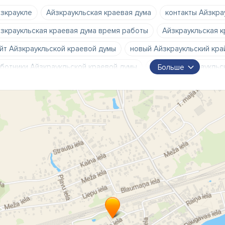
зкраукле
Айзкраукльская краевая дума
контакты Айзкра
зкраукльская краевая дума время работы
Айзкраукльская к
йт Айзкраукльской краевой думы
новый Айзкраукльский кра
ботники Айзкраукльской краевой думы
э почта Айзкраукльс
Больше
зкраукле контакты
Центр услуг Айзкраукльской волости
нелгава
Нерета
Административный центр Айзкраукльско
моуправление Кокнесе
Плявиньское самоуправление
са
нелгавское самоуправление
самоуправление Нереты
ко
нтакты Плявиньского самоуправления
контакты самоуправл
нтакты Яунелгавского самоуправления
контакты самоуправ