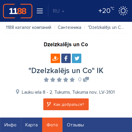
°C
+20
RU
1188 каталог компаний
Сантехника
"Dzelzkalējs un Co" IK
"Dzelzkalējs un Co" IK
0
Lauku iela 8 - 2, Tukums, Tukuma nov., LV-3101
Как добраться?
Инфо
Карта
Фото
Отзывы