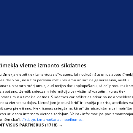
 tīmekļa vietne izmanto sīkdatnes
 tīmekļa vietnē tiek izmantotas sīkdatnes, lai nodrošinātu un uzlabotu tīmek
nes darbību., nosūtītu personalizētu reklāmu un satura ģenerēšanai, veiktu
āmas un satura mērījumus, auditorijas datu apkopošanu, kā arī produktu izst
zlabošanu. Zemāk sniedzam informāciju par visām sīkdatnēm, kuras tiek
ntotas mūsu tīmekļa vietnēs. Sīkdatnes var atšķirties atkarībā no apmeklētā
rneta vietnes sadaļas. Lietotājam jebkurā brīdī ir iespēja piekrist, atteikties va
īt savu piekrišanu. Piekrišanas sniegšana, kā arī tās atsaukšana vai mainīša
ecas uz visām interneta vietnes sadaļām. Vairāk informācijas par izmantotaj
atnēm skatīt
sīkdatņu izmantošanas noteikumos.
ĪT VISUS PARTNERUS
(1718) →