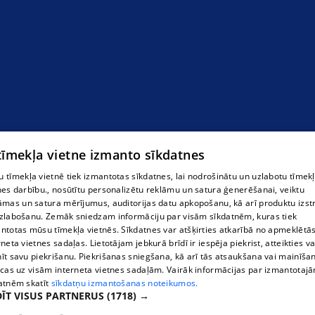
сейфы
 tīmekļa vietne izmanto sīkdatnes
 tīmekļa vietnē tiek izmantotas sīkdatnes, lai nodrošinātu un uzlabotu tīmek
nes darbību., nosūtītu personalizētu reklāmu un satura ģenerēšanai, veiktu
āmas un satura mērījumus, auditorijas datu apkopošanu, kā arī produktu izst
zlabošanu. Zemāk sniedzam informāciju par visām sīkdatnēm, kuras tiek
ntotas mūsu tīmekļa vietnēs. Sīkdatnes var atšķirties atkarībā no apmeklētā
rneta vietnes sadaļas. Lietotājam jebkurā brīdī ir iespēja piekrist, atteikties va
īt savu piekrišanu. Piekrišanas sniegšana, kā arī tās atsaukšana vai mainīša
ecas uz visām interneta vietnes sadaļām. Vairāk informācijas par izmantotaj
atnēm skatīt
sīkdatņu izmantošanas noteikumos.
ĪT VISUS PARTNERUS
(1718) →