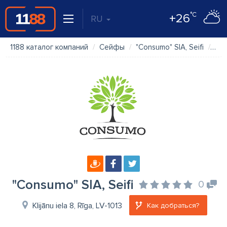
°C
+26
RU
1188 каталог компаний
Сейфы
"Consumo" SIA, Seifi
Фо
"Consumo" SIA, Seifi
0
Klijānu iela 8, Rīga, LV-1013
Как добраться?