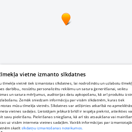
 tīmekļa vietne izmanto sīkdatnes
 tīmekļa vietnē tiek izmantotas sīkdatnes, lai nodrošinātu un uzlabotu tīmek
nes darbību., nosūtītu personalizētu reklāmu un satura ģenerēšanai, veiktu
āmas un satura mērījumus, auditorijas datu apkopošanu, kā arī produktu izst
zlabošanu. Zemāk sniedzam informāciju par visām sīkdatnēm, kuras tiek
ntotas mūsu tīmekļa vietnēs. Sīkdatnes var atšķirties atkarībā no apmeklētā
rneta vietnes sadaļas. Lietotājam jebkurā brīdī ir iespēja piekrist, atteikties va
īt savu piekrišanu. Piekrišanas sniegšana, kā arī tās atsaukšana vai mainīša
ecas uz visām interneta vietnes sadaļām. Vairāk informācijas par izmantotaj
atnēm skatīt
sīkdatņu izmantošanas noteikumos.