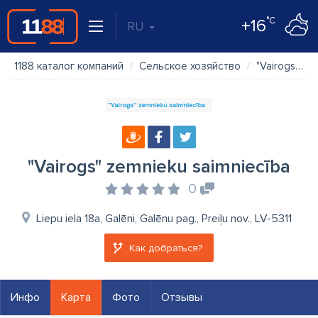
°C
+16
RU
1188 каталог компаний
Сельское хозяйство
"Vairogs" zemnieku saimniecība
"Vairogs" zemnieku saimniecība
0
Liepu iela 18a, Galēni, Galēnu pag., Preiļu nov., LV-5311
Как добраться?
Инфо
Карта
Фото
Отзывы