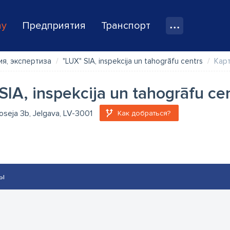
ay
Предприятия
Транспорт
я, экспертиза
"LUX" SIA, inspekcija un tahogrāfu centrs
Кар
SIA, inspekcija un tahogrāfu ce
oseja 3b, Jelgava, LV-3001
Как добраться?
ы