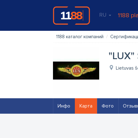
RU
1188 pl
1188 каталог компаний
Сертификаци
"LUX" 
Lietuvas š
Инфо
Карта
Фото
Отзыв