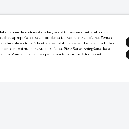
zlabotu tīmekļa vietnes darbību., nosūtītu personalizētu reklāmu un
as datu apkopošanu, kā arī produktu izstrādi un uzlabošanu. Zemāk
su tīmekļa vietnēs. Sīkdatnes var atšķirties atkarībā no apmeklētās
, atteikties vai mainīt savu piekrišanu. Piekrišanas sniegšana, kā arī
adaļām. Vairāk informācijas par izmantotajām sīkdatnēm skatīt
ĒRĶĒŠANA
FUNKCIONĀLĀS
NEKLASIFICĒTĀS
Полное или ч
obligātās
Statistikas
Mērķēšana
Funkcionālās
Neklasificētās
копирование 
любой форме 
eklēt un pārlūkot tīmekļa vietni un izmantot tās piedāvātās iespējas. Bez šīm sīkdatnēm 
запрещается 
иятия
В кинотеатрах
информации. 