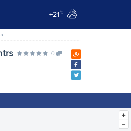
°C
+21
та
ntrs
0