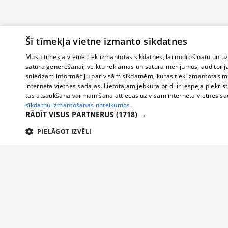
Šī tīmekļa vietne izmanto sīkdatnes
Mūsu tīmekļa vietnē tiek izmantotas sīkdatnes, lai nodrošinātu un u
satura ģenerēšanai, veiktu reklāmas un satura mērījumus, auditorij
sniedzam informāciju par visām sīkdatnēm, kuras tiek izmantotas mū
interneta vietnes sadaļas. Lietotājam jebkurā brīdī ir iespēja piekrist
tās atsaukšana vai mainīšana attiecas uz visām interneta vietnes s
sīkdatņu izmantošanas noteikumos.
RĀDĪT VISUS PARTNERUS
(1718) →
PIELĀGOT IZVĒLI
TEHNISKĀS/OBLIGĀTĀS
STATISTIKAS
M
Tehniskās/
Tehniskās/obligātās sīkdatnes nepieciešamas, lai lietotājs varētu brīvi apm
lietotājam nepieciešamo informāciju.
О нас
Предпр