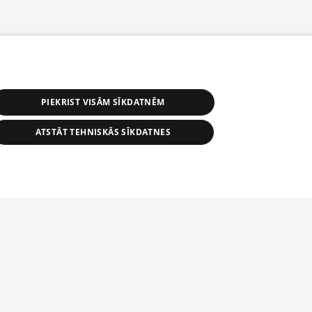
PIEKRIST VISĀM SĪKDATNĒM
ATSTĀT TEHNISKĀS SĪKDATNES
астичное распространение или
информации из баз данных 1188 в
строго запрещено. Также
tīmekļa vietne nevarēs pilnvērtīgi darboties un sniegt
автоматическое скачивание
Перепубликация любого материала,