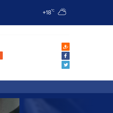
°C
+18