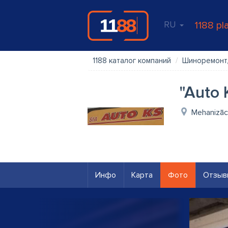
RU
1188 pl
1188 каталог компаний
Шиноремонт
"Auto 
Mehanizāci
Инфо
Карта
Фото
Отзыв