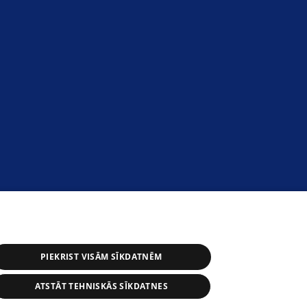
PIEKRIST VISĀM SĪKDATNĒM
ATSTĀT TEHNISKĀS SĪKDATNES