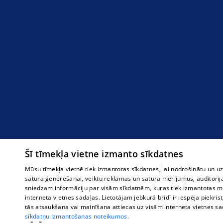
Šī tīmekļa vietne izmanto sīkdatnes
Mūsu tīmekļa vietnē tiek izmantotas sīkdatnes, lai nodrošinātu un u
satura ģenerēšanai, veiktu reklāmas un satura mērījumus, auditorij
sniedzam informāciju par visām sīkdatnēm, kuras tiek izmantotas mū
interneta vietnes sadaļas. Lietotājam jebkurā brīdī ir iespēja piekrist
tās atsaukšana vai mainīšana attiecas uz visām interneta vietnes s
sīkdatņu izmantošanas noteikumos.