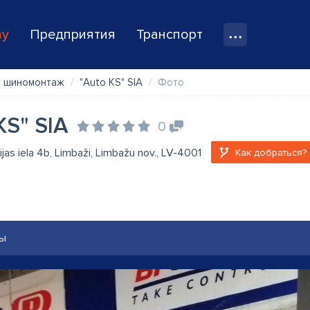
ay
Предприятия
Транспорт
, шиномонтаж
"Auto KS" SIA
Фото
KS" SIA
0
jas iela 4b, Limbaži, Limbažu nov., LV-4001
Как добраться?
ы