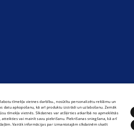
zlabotu tīmekļa vietnes darbību., nosūtītu personalizētu reklāmu un
as datu apkopošanu, kā arī produktu izstrādi un uzlabošanu. Zemāk
su tīmekļa vietnēs. Sīkdatnes var atšķirties atkarībā no apmeklētās
, atteikties vai mainīt savu piekrišanu. Piekrišanas sniegšana, kā arī
adaļām. Vairāk informācijas par izmantotajām sīkdatnēm skatīt