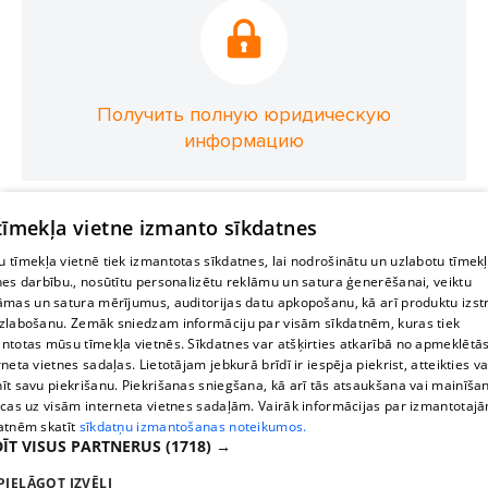
Получить полную юридическую
информацию
 tīmekļa vietne izmanto sīkdatnes
 tīmekļa vietnē tiek izmantotas sīkdatnes, lai nodrošinātu un uzlabotu tīmek
nes darbību., nosūtītu personalizētu reklāmu un satura ģenerēšanai, veiktu
āmas un satura mērījumus, auditorijas datu apkopošanu, kā arī produktu izst
zlabošanu. Zemāk sniedzam informāciju par visām sīkdatnēm, kuras tiek
ntotas mūsu tīmekļa vietnēs. Sīkdatnes var atšķirties atkarībā no apmeklētā
rneta vietnes sadaļas. Lietotājam jebkurā brīdī ir iespēja piekrist, atteikties va
īt savu piekrišanu. Piekrišanas sniegšana, kā arī tās atsaukšana vai mainīša
ecas uz visām interneta vietnes sadaļām. Vairāk informācijas par izmantotaj
atnēm skatīt
sīkdatņu izmantošanas noteikumos.
ĪT VISUS PARTNERUS
(1718) →
PIELĀGOT IZVĒLI