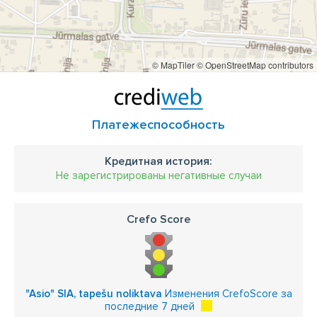
© MapTiler
© OpenStreetMap contributors
Платежеспособность
Кредитная история:
Не зарегистрированы негативные случаи
Crefo Score
"Asio" SIA, tapešu noliktava
Изменения CrefoScore за
последние 7 дней