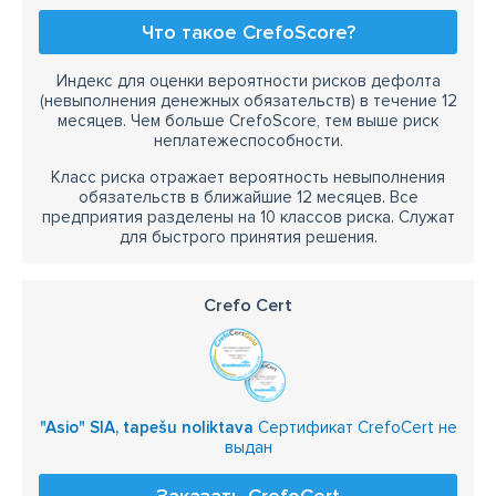
Что такое CrefoScore?
Индекс для оценки вероятности рисков дефолта
(невыполнения денежных обязательств) в течение 12
месяцев. Чем больше CrefoScore, тем выше риск
неплатежеспособности.
Класс риска отражает вероятность невыполнения
обязательств в ближайшие 12 месяцев. Все
предприятия разделены на 10 классов риска. Служат
для быстрого принятия решения.
Crefo Cert
"Asio" SIA, tapešu noliktava
Сертификат CrefoCert не
выдан