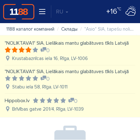
°C
+16
RU
1188 каталог компаний
Склады
"Asio" SIA, tapešu noliktava
"NOLIKTAVA1" SIA, Lielākais mantu glabātuves tīkls Latvijā
0
Krustabaznīcas iela 16, Rīga, LV-1006
"NOLIKTAVA1" SIA, Lielākais mantu glabātuves tīkls Latvijā
0
Stabu iela 58, Rīga, LV-1011
Hippobox.lv
0
Brīvības gatve 201/4, Rīga, LV-1039