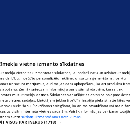
noliktava1
 tīmekļa vietne izmanto sīkdatnes
 tīmekļa vietnē tiek izmantotas sīkdatnes, lai nodrošinātu un uzlabotu tīmek
nes darbību., nosūtītu personalizētu reklāmu un satura ģenerēšanai, veiktu
āmas un satura mērījumus, auditorijas datu apkopošanu, kā arī produktu izst
zlabošanu. Zemāk sniedzam informāciju par visām sīkdatnēm, kuras tiek
ntotas mūsu tīmekļa vietnēs. Sīkdatnes var atšķirties atkarībā no apmeklētā
rneta vietnes sadaļas. Lietotājam jebkurā brīdī ir iespēja piekrist, atteikties va
īt savu piekrišanu. Piekrišanas sniegšana, kā arī tās atsaukšana vai mainīša
ecas uz visām interneta vietnes sadaļām. Vairāk informācijas par izmantotaj
atnēm skatīt
sīkdatņu izmantošanas noteikumos.
ĪT VISUS PARTNERUS
(1718) →