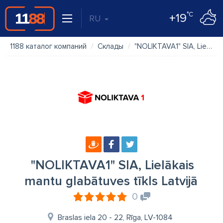
°C
+19
RU
1188 каталог компаний
Склады
"NOLIKTAVA1" SIA, Lielākais mantu glabātuves tīkls Latvijā
"NOLIKTAVA1" SIA, Lielākais
mantu glabātuves tīkls Latvijā
0
Braslas iela 20 - 22, Rīga, LV-1084