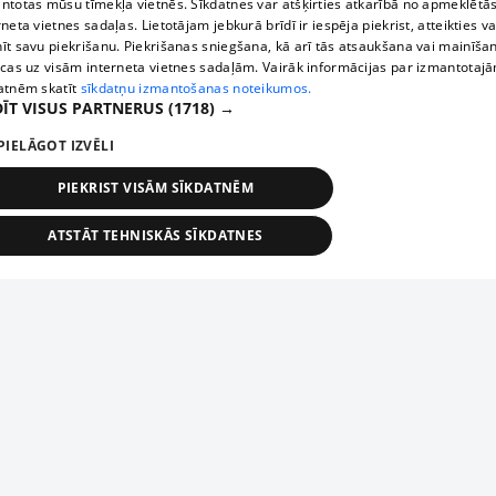
ntotas mūsu tīmekļa vietnēs. Sīkdatnes var atšķirties atkarībā no apmeklētā
rneta vietnes sadaļas. Lietotājam jebkurā brīdī ir iespēja piekrist, atteikties va
īt savu piekrišanu. Piekrišanas sniegšana, kā arī tās atsaukšana vai mainīša
ecas uz visām interneta vietnes sadaļām. Vairāk informācijas par izmantotaj
atnēm skatīt
sīkdatņu izmantošanas noteikumos.
ĪT VISUS PARTNERUS
(1718) →
PIELĀGOT IZVĒLI
PIEKRIST VISĀM SĪKDATNĒM
ATSTĀT TEHNISKĀS SĪKDATNES
TEHNISKĀS/OBLIGĀTĀS
STATISTIKAS
MĒRĶĒŠANA
FUNKCIONĀLĀS
NEKLASIFICĒTĀS
ehniskās/obligātās
Statistikas
Mērķēšana
Funkcionālās
Neklasificēt
niskās/obligātās sīkdatnes nepieciešamas, lai lietotājs varētu brīvi apmeklēt un pārlūk
Добавь свое предприятие
ekļa vietni un izmantot tās piedāvātās iespējas. Bez šīm sīkdatnēm tīmekļa vietne neva