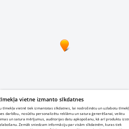
 tīmekļa vietne izmanto sīkdatnes
 tīmekļa vietnē tiek izmantotas sīkdatnes, lai nodrošinātu un uzlabotu tīmek
nes darbību., nosūtītu personalizētu reklāmu un satura ģenerēšanai, veiktu
āmas un satura mērījumus, auditorijas datu apkopošanu, kā arī produktu izst
zlabošanu. Zemāk sniedzam informāciju par visām sīkdatnēm, kuras tiek