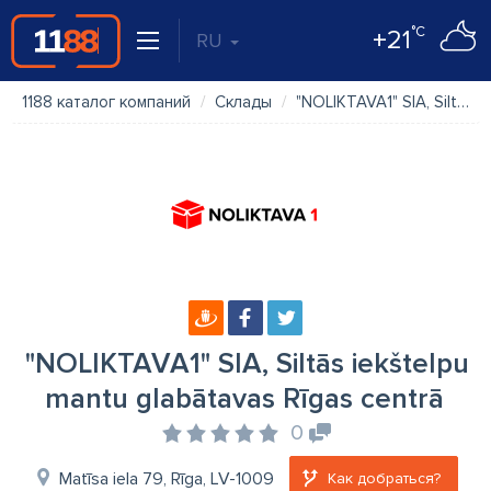
°C
+21
RU
1188 каталог компаний
Склады
"NOLIKTAVA1" SIA, Siltās iekštelpu mantu glabātavas Rīgas centrā
"NOLIKTAVA1" SIA, Siltās iekštelpu
mantu glabātavas Rīgas centrā
0
Matīsa iela 79, Rīga, LV-1009
Как добраться?