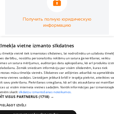
Получить полную юридическую
информацию
 tīmekļa vietne izmanto sīkdatnes
 tīmekļa vietnē tiek izmantotas sīkdatnes, lai nodrošinātu un uzlabotu tīmek
nes darbību., nosūtītu personalizētu reklāmu un satura ģenerēšanai, veiktu
āmas un satura mērījumus, auditorijas datu apkopošanu, kā arī produktu izst
zlabošanu. Zemāk sniedzam informāciju par visām sīkdatnēm, kuras tiek
ntotas mūsu tīmekļa vietnēs. Sīkdatnes var atšķirties atkarībā no apmeklētā
rneta vietnes sadaļas. Lietotājam jebkurā brīdī ir iespēja piekrist, atteikties va
īt savu piekrišanu. Piekrišanas sniegšana, kā arī tās atsaukšana vai mainīša
ecas uz visām interneta vietnes sadaļām. Vairāk informācijas par izmantotaj
atnēm skatīt
sīkdatņu izmantošanas noteikumos.
ĪT VISUS PARTNERUS
(1718) →
PIELĀGOT IZVĒLI