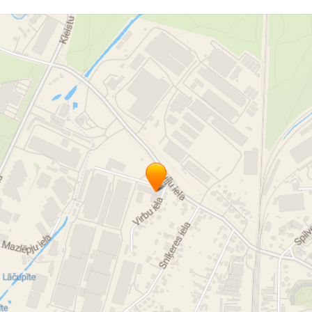
"Tirdzniecības noliktavu komplekss Buļļi" ООО
комплекс торговых складов buļi
торговые склады
склад на ул. Вирбу