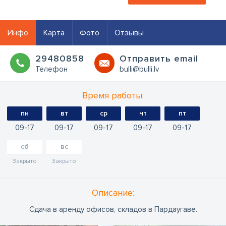
Инфо
Карта
Фото
Отзывы
29480858
Oтправить email
Телефон
bulli@bulli.lv
Время работы:
пн
вт
ср
чт
пт
09
17
09
17
09
17
09
17
09
17
сб
вс
Закрыто
Закрыто
Oписание:
Сдача в аренду офисов, складов в Пардаугаве.