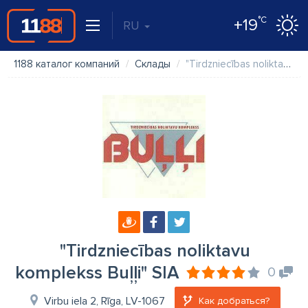
°C
+19
RU
1188 каталог компаний
Склады
"Tirdzniecības noliktavu komplekss Buļļi" SIA
"Tirdzniecības noliktavu
komplekss Buļļi" SIA
0
Virbu iela 2, Rīga, LV-1067
Как добраться?