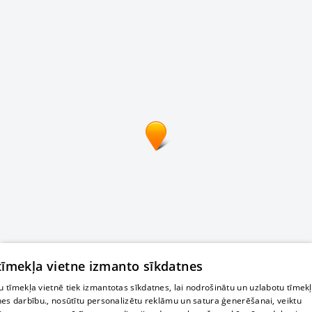
 tīmekļa vietne izmanto sīkdatnes
 tīmekļa vietnē tiek izmantotas sīkdatnes, lai nodrošinātu un uzlabotu tīmek
nes darbību., nosūtītu personalizētu reklāmu un satura ģenerēšanai, veiktu