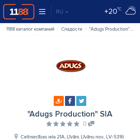
°C
+20
RU
1188 каталог компаний
Сладости
"Adugs Production" SIA
"Adugs Production" SIA
0
Celtniecības iela 21A, Līvāni, Līvānu nov., LV-5316