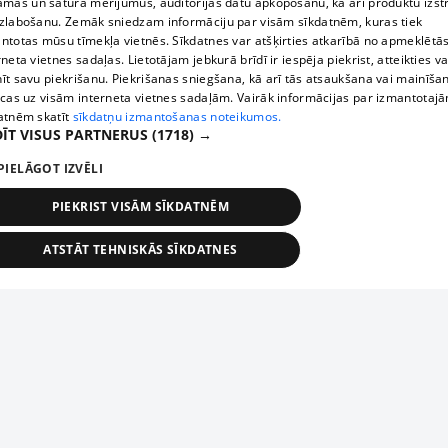
āmas un satura mērījumus, auditorijas datu apkopošanu, kā arī produktu izst
zlabošanu. Zemāk sniedzam informāciju par visām sīkdatnēm, kuras tiek
ntotas mūsu tīmekļa vietnēs. Sīkdatnes var atšķirties atkarībā no apmeklētā
rneta vietnes sadaļas. Lietotājam jebkurā brīdī ir iespēja piekrist, atteikties va
īt savu piekrišanu. Piekrišanas sniegšana, kā arī tās atsaukšana vai mainīša
ecas uz visām interneta vietnes sadaļām. Vairāk informācijas par izmantotaj
atnēm skatīt
sīkdatņu izmantošanas noteikumos.
ĪT VISUS PARTNERUS
(1718) →
PIELĀGOT IZVĒLI
PIEKRIST VISĀM SĪKDATNĒM
ATSTĀT TEHNISKĀS SĪKDATNES
TEHNISKĀS/OBLIGĀTĀS
STATISTIKAS
MĒRĶĒŠANA
FUNKCIONĀLĀS
NEKLASIFICĒTĀS
ehniskās/obligātās
Statistikas
Mērķēšana
Funkcionālās
Neklasificēt