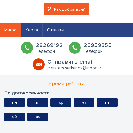
Как добраться?
Инфо
Карта
Отзывы
29269192
26959355
Телефон
Телефон
Oтправить email
meistars.sarkanos@inbox.lv
Время работы:
По договорённости
пн
вт
ср
чт
пт
сб
вс