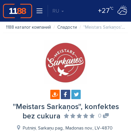
°C
+27
RU
1188 каталог компаний
Сладости
''Meistars Sarkaņos'', konfektes bez cukura
''Meistars Sarkaņos'', konfektes
bez cukura
0
Putniņi, Sarkaņu pag., Madonas nov., LV-4870