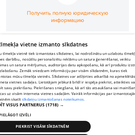
Получить полную юридическую
информацию
 tīmekļa vietne izmanto sīkdatnes
 tīmekļa vietnē tiek izmantotas sīkdatnes, lai nodrošinātu un uzlabotu tīmek
nes darbību., nosūtītu personalizētu reklāmu un satura ģenerēšanai, veiktu
āmas un satura mērījumus, auditorijas datu apkopošanu, kā arī produktu izst
zlabošanu. Zemāk sniedzam informāciju par visām sīkdatnēm, kuras tiek
ntotas mūsu tīmekļa vietnēs. Sīkdatnes var atšķirties atkarībā no apmeklētā
rneta vietnes sadaļas. Lietotājam jebkurā brīdī ir iespēja piekrist, atteikties va
īt savu piekrišanu. Piekrišanas sniegšana, kā arī tās atsaukšana vai mainīša
ecas uz visām interneta vietnes sadaļām. Vairāk informācijas par izmantotaj
atnēm skatīt
sīkdatņu izmantošanas noteikumos.
ĪT VISUS PARTNERUS
(1718) →
PIELĀGOT IZVĒLI
PIEKRIST VISĀM SĪKDATNĒM