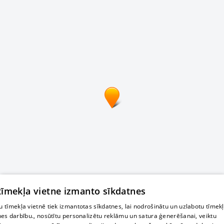
 tīmekļa vietne izmanto sīkdatnes
 tīmekļa vietnē tiek izmantotas sīkdatnes, lai nodrošinātu un uzlabotu tīmek
nes darbību., nosūtītu personalizētu reklāmu un satura ģenerēšanai, veiktu