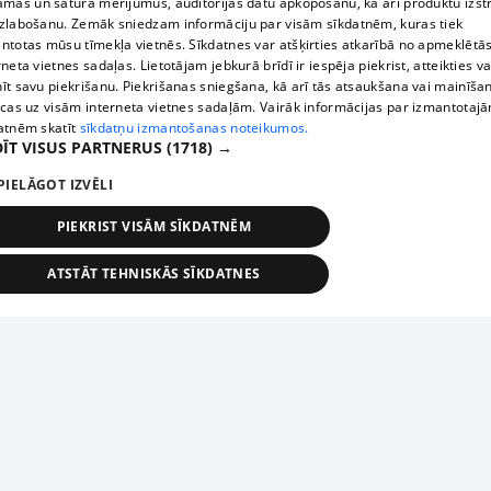
āmas un satura mērījumus, auditorijas datu apkopošanu, kā arī produktu izst
zlabošanu. Zemāk sniedzam informāciju par visām sīkdatnēm, kuras tiek
ntotas mūsu tīmekļa vietnēs. Sīkdatnes var atšķirties atkarībā no apmeklētā
rneta vietnes sadaļas. Lietotājam jebkurā brīdī ir iespēja piekrist, atteikties va
īt savu piekrišanu. Piekrišanas sniegšana, kā arī tās atsaukšana vai mainīša
ecas uz visām interneta vietnes sadaļām. Vairāk informācijas par izmantotaj
atnēm skatīt
sīkdatņu izmantošanas noteikumos.
ĪT VISUS PARTNERUS
(1718) →
PIELĀGOT IZVĒLI
PIEKRIST VISĀM SĪKDATNĒM
ATSTĀT TEHNISKĀS SĪKDATNES
TEHNISKĀS/OBLIGĀTĀS
STATISTIKAS
MĒRĶĒŠANA
FUNKCIONĀLĀS
NEKLASIFICĒTĀS
ehniskās/obligātās
Statistikas
Mērķēšana
Funkcionālās
Neklasificēt