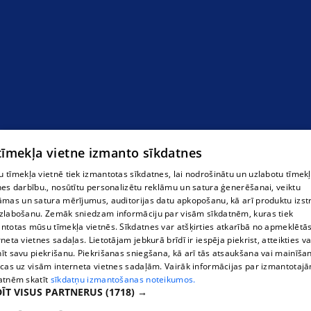
 tīmekļa vietne izmanto sīkdatnes
 tīmekļa vietnē tiek izmantotas sīkdatnes, lai nodrošinātu un uzlabotu tīmek
nes darbību., nosūtītu personalizētu reklāmu un satura ģenerēšanai, veiktu
āmas un satura mērījumus, auditorijas datu apkopošanu, kā arī produktu izst
zlabošanu. Zemāk sniedzam informāciju par visām sīkdatnēm, kuras tiek
Салдусская Коровка
ntotas mūsu tīmekļa vietnēs. Sīkdatnes var atšķirties atkarībā no apmeklētā
rneta vietnes sadaļas. Lietotājam jebkurā brīdī ir iespēja piekrist, atteikties va
īt savu piekrišanu. Piekrišanas sniegšana, kā arī tās atsaukšana vai mainīša
ecas uz visām interneta vietnes sadaļām. Vairāk informācijas par izmantotaj
atnēm skatīt
sīkdatņu izmantošanas noteikumos.
ĪT VISUS PARTNERUS
(1718) →