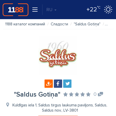
°C
+22
RU
1188 каталог компаний
Сладости
"Saldus Gotiņa"
Фото
"Saldus Gotiņa"
0
Kuldīgas iela 1, Saldus tirgus laukuma paviljons, Saldus,
Saldus nov., LV-3801