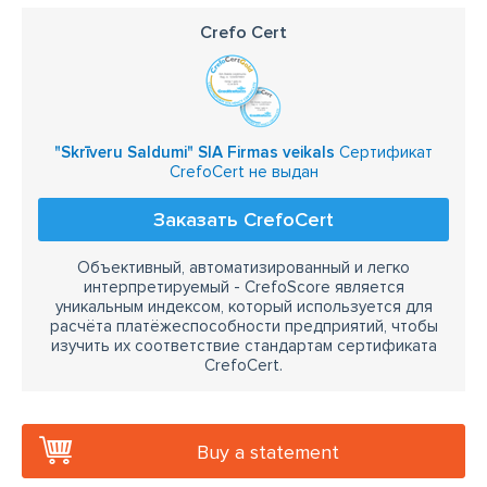
Crefo Cert
"Skrīveru Saldumi" SIA Firmas veikals
Сертификат
CrefoCert не выдан
Заказать CrefoCert
Объективный, автоматизированный и легко
интерпретируемый - CrefoScore является
уникальным индексом, который используется для
расчёта платёжеспособности предприятий, чтобы
изучить их соответствие стандартам сертификата
CrefoCert.
Buy a statement