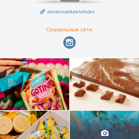
https://skriverusaldumi.lv/radosas-darbnicas
Seko līdzi jaunumiem mājaslapā skriverusaldumi.lv un sociālajos
skriverusaldumi.lv/index
tīklos Instagram @skriverusaldumi.
Социальные сети: