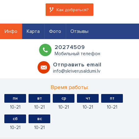
Как добраться?
Инфо
Карта
Фото
Отзывы
20274509
Мобильный телефон
Oтправить email
info@skriverusaldumi.lv
Время работы:
пн
вт
ср
чт
пт
10
21
10
21
10
21
10
21
10
21
сб
вс
10
21
10
21