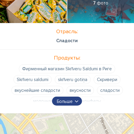
7
фото
Отрасль:
Сладости
Продукты:
Фирменный магазин Skrīveru Saldumi в Риге
Skrīveru saldumi
skrīveru gotiņa
Скривери
вкуснейшие сладости
вкусности
сладости
молочная конфета
конфеты
Больше
фирменный магазинчик