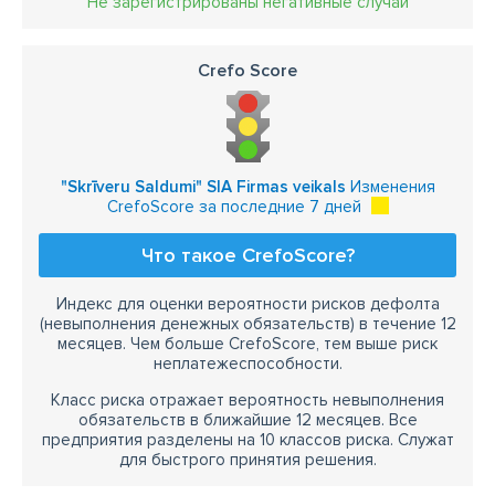
Не зарегистрированы негативные случаи
Crefo Score
"Skrīveru Saldumi" SIA Firmas veikals
Изменения
CrefoScore за последние 7 дней
Что такое CrefoScore?
Индекс для оценки вероятности рисков дефолта
(невыполнения денежных обязательств) в течение 12
месяцев. Чем больше CrefoScore, тем выше риск
неплатежеспособности.
Класс риска отражает вероятность невыполнения
обязательств в ближайшие 12 месяцев. Все
предприятия разделены на 10 классов риска. Служат
для быстрого принятия решения.