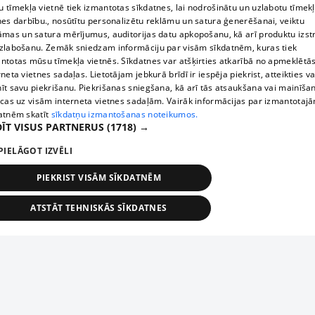
 tīmekļa vietnē tiek izmantotas sīkdatnes, lai nodrošinātu un uzlabotu tīmek
nes darbību., nosūtītu personalizētu reklāmu un satura ģenerēšanai, veiktu
āmas un satura mērījumus, auditorijas datu apkopošanu, kā arī produktu izst
zlabošanu. Zemāk sniedzam informāciju par visām sīkdatnēm, kuras tiek
ntotas mūsu tīmekļa vietnēs. Sīkdatnes var atšķirties atkarībā no apmeklētā
rneta vietnes sadaļas. Lietotājam jebkurā brīdī ir iespēja piekrist, atteikties va
īt savu piekrišanu. Piekrišanas sniegšana, kā arī tās atsaukšana vai mainīša
ecas uz visām interneta vietnes sadaļām. Vairāk informācijas par izmantotaj
atnēm skatīt
sīkdatņu izmantošanas noteikumos.
ĪT VISUS PARTNERUS
(1718) →
PIELĀGOT IZVĒLI
PIEKRIST VISĀM SĪKDATNĒM
ATSTĀT TEHNISKĀS SĪKDATNES
TEHNISKĀS/OBLIGĀTĀS
STATISTIKAS
MĒRĶĒŠANA
FUNKCIONĀLĀS
NEKLASIFICĒTĀS