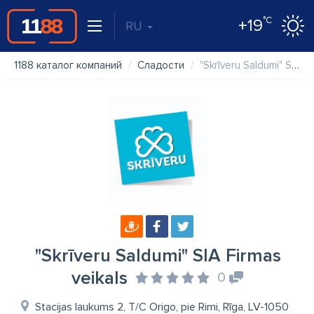
°C
+19
RU
1188 каталог компаний
Сладости
"Skrīveru Saldumi" SIA Firmas veikals
"Skrīveru Saldumi" SIA Firmas
veikals
0
Stacijas laukums 2, T/C Origo, pie Rimi, Rīga, LV-1050