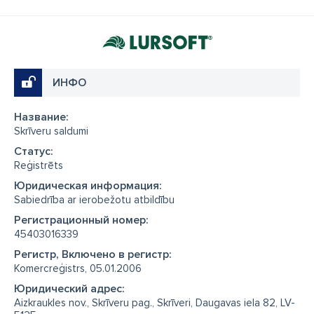
ИНФО
Название:
Skrīveru saldumi
Cтатус:
Reģistrēts
Юридическая информация:
Sabiedrība ar ierobežotu atbildību
Регистрационный номер:
45403016339
Регистр, Включено в регистр:
Komercreģistrs, 05.01.2006
Юридический адрес:
Aizkraukles nov., Skrīveru pag., Skrīveri, Daugavas iela 82, LV-