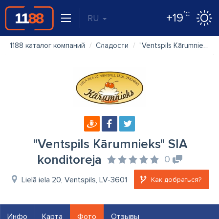
°C
+19
RU
1188 каталог компаний
Сладости
"Ventspils Kārumnieks" SIA konditoreja
"Ventspils Kārumnieks" SIA
konditoreja
0
Lielā iela 20, Ventspils, LV-3601
Как добраться?
Инфо
Карта
Фото
Отзывы