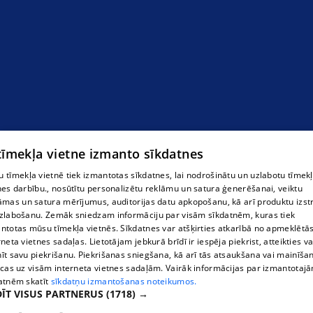
 tīmekļa vietne izmanto sīkdatnes
 tīmekļa vietnē tiek izmantotas sīkdatnes, lai nodrošinātu un uzlabotu tīmek
nes darbību., nosūtītu personalizētu reklāmu un satura ģenerēšanai, veiktu
āmas un satura mērījumus, auditorijas datu apkopošanu, kā arī produktu izst
zlabošanu. Zemāk sniedzam informāciju par visām sīkdatnēm, kuras tiek
ntotas mūsu tīmekļa vietnēs. Sīkdatnes var atšķirties atkarībā no apmeklētā
rneta vietnes sadaļas. Lietotājam jebkurā brīdī ir iespēja piekrist, atteikties va
īt savu piekrišanu. Piekrišanas sniegšana, kā arī tās atsaukšana vai mainīša
ecas uz visām interneta vietnes sadaļām. Vairāk informācijas par izmantotaj
atnēm skatīt
sīkdatņu izmantošanas noteikumos.
ĪT VISUS PARTNERUS
(1718) →