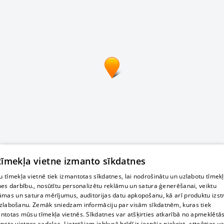
 tīmekļa vietne izmanto sīkdatnes
 tīmekļa vietnē tiek izmantotas sīkdatnes, lai nodrošinātu un uzlabotu tīmek
nes darbību., nosūtītu personalizētu reklāmu un satura ģenerēšanai, veiktu
āmas un satura mērījumus, auditorijas datu apkopošanu, kā arī produktu izst
zlabošanu. Zemāk sniedzam informāciju par visām sīkdatnēm, kuras tiek
ntotas mūsu tīmekļa vietnēs. Sīkdatnes var atšķirties atkarībā no apmeklētā
rneta vietnes sadaļas. Lietotājam jebkurā brīdī ir iespēja piekrist, atteikties va