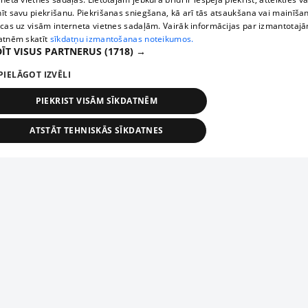
īt savu piekrišanu. Piekrišanas sniegšana, kā arī tās atsaukšana vai mainīša
ecas uz visām interneta vietnes sadaļām. Vairāk informācijas par izmantotaj
atnēm skatīt
sīkdatņu izmantošanas noteikumos.
ĪT VISUS PARTNERUS
(1718) →
PIELĀGOT IZVĒLI
PIEKRIST VISĀM SĪKDATNĒM
ATSTĀT TEHNISKĀS SĪKDATNES
TEHNISKĀS/OBLIGĀTĀS
STATISTIKAS
MĒRĶĒŠANA
FUNKCIONĀLĀS
NEKLASIFICĒTĀS
ehniskās/obligātās
Statistikas
Mērķēšana
Funkcionālās
Neklasificēt
niskās/obligātās sīkdatnes nepieciešamas, lai lietotājs varētu brīvi apmeklēt un pārlūk
Добавь свое предприятие
ekļa vietni un izmantot tās piedāvātās iespējas. Bez šīm sīkdatnēm tīmekļa vietne neva
nvērtīgi darboties un sniegt lietotājam nepieciešamo informāciju.