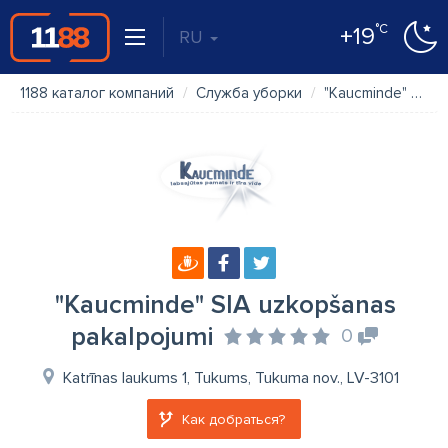
°C
+19
RU
1188 каталог компаний
Служба уборки
"Kaucminde" SIA uzkopšanas pakalpojumi
"Kaucminde" SIA uzkopšanas
pakalpojumi
0
Katrīnas laukums 1, Tukums, Tukuma nov., LV-3101
Как добраться?