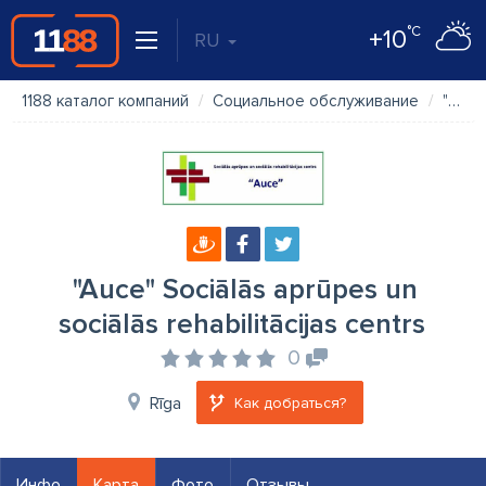
°C
+10
RU
1188 каталог компаний
Социальное обслуживание
"Auce" Sociālās aprūpes un sociālās rehabilitācijas centrs
"Auce" Sociālās aprūpes un
sociālās rehabilitācijas centrs
0
Rīga
Как добраться?
Инфо
Карта
Фото
Отзывы