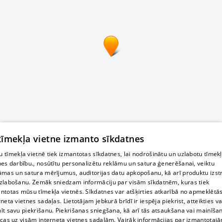
 tīmekļa vietne izmanto sīkdatnes
 tīmekļa vietnē tiek izmantotas sīkdatnes, lai nodrošinātu un uzlabotu tīmek
nes darbību., nosūtītu personalizētu reklāmu un satura ģenerēšanai, veiktu
āmas un satura mērījumus, auditorijas datu apkopošanu, kā arī produktu izst
zlabošanu. Zemāk sniedzam informāciju par visām sīkdatnēm, kuras tiek
ntotas mūsu tīmekļa vietnēs. Sīkdatnes var atšķirties atkarībā no apmeklētā
rneta vietnes sadaļas. Lietotājam jebkurā brīdī ir iespēja piekrist, atteikties va
īt savu piekrišanu. Piekrišanas sniegšana, kā arī tās atsaukšana vai mainīša
ecas uz visām interneta vietnes sadaļām. Vairāk informācijas par izmantotaj