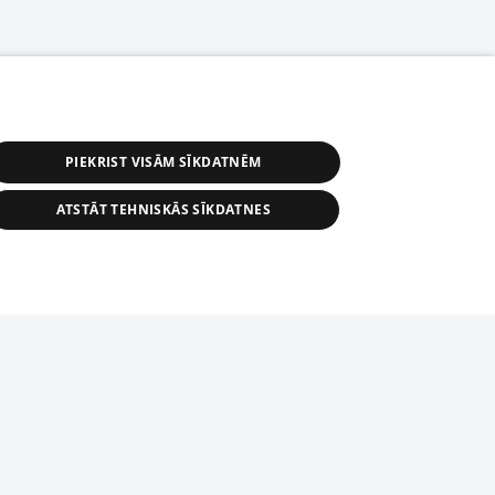
PIEKRIST VISĀM SĪKDATNĒM
ATSTĀT TEHNISKĀS SĪKDATNES
астичное распространение или
информации из баз данных 1188 в
строго запрещено. Также
tīmekļa vietne nevarēs pilnvērtīgi darboties un sniegt
автоматическое скачивание
Перепубликация любого материала,