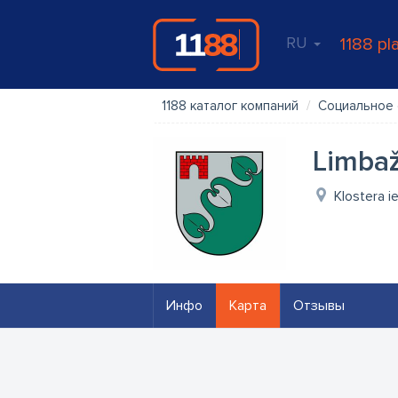
RU
1188 pl
1188 каталог компаний
Социальное
Limbaž
Klostera i
Инфо
Карта
Отзывы