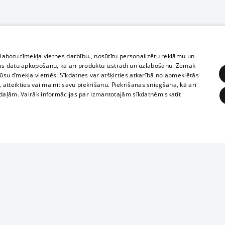
zlabotu tīmekļa vietnes darbību., nosūtītu personalizētu reklāmu un
as datu apkopošanu, kā arī produktu izstrādi un uzlabošanu. Zemāk
su tīmekļa vietnēs. Sīkdatnes var atšķirties atkarībā no apmeklētās
, atteikties vai mainīt savu piekrišanu. Piekrišanas sniegšana, kā arī
adaļām. Vairāk informācijas par izmantotajām sīkdatnēm skatīt
ĒRĶĒŠANA
FUNKCIONĀLĀS
NEKLASIFICĒTĀS
Полное или ч
obligātās
Statistikas
Mērķēšana
Funkcionālās
Neklasificētās
копирование 
любой форме 
eklēt un pārlūkot tīmekļa vietni un izmantot tās piedāvātās iespējas. Bez šīm sīkdatnēm 
запрещается 
иятия
В кинотеатрах
информации. 