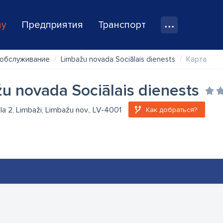
ay
Предприятия
Транспорт
 обслуживание
Limbažu novada Sociālais dienests
Карта
u novada Sociālais dienests
ela 2, Limbaži, Limbažu nov., LV-4001
Как добраться?