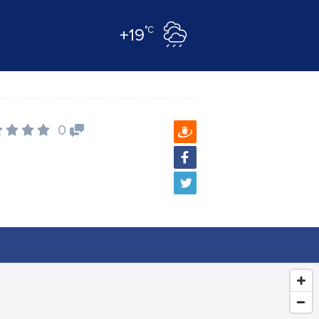
°C
+19
0