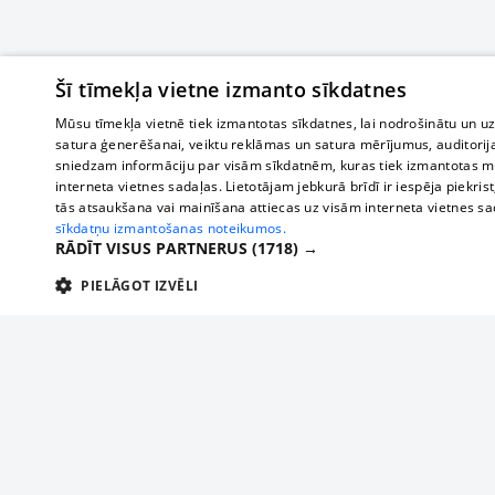
Šī tīmekļa vietne izmanto sīkdatnes
Mūsu tīmekļa vietnē tiek izmantotas sīkdatnes, lai nodrošinātu un u
satura ģenerēšanai, veiktu reklāmas un satura mērījumus, auditorij
sniedzam informāciju par visām sīkdatnēm, kuras tiek izmantotas mū
interneta vietnes sadaļas. Lietotājam jebkurā brīdī ir iespēja piekrist
tās atsaukšana vai mainīšana attiecas uz visām interneta vietnes s
sīkdatņu izmantošanas noteikumos.
RĀDĪT VISUS PARTNERUS
(1718) →
PIELĀGOT IZVĒLI
TEHNISKĀS/OBLIGĀTĀS
STATISTIKAS
M
Tehniskās/
Tehniskās/obligātās sīkdatnes nepieciešamas, lai lietotājs varētu brīvi apm
lietotājam nepieciešamo informāciju.
О нас
Предпр