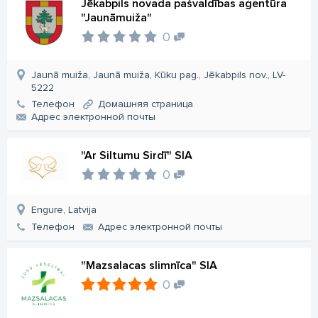
Jēkabpils novada pašvaldības aģentūra
"Jaunāmuiža"
0
Jaunā muiža, Jaunā muiža, Kūku pag., Jēkabpils nov., LV-
5222
Телефон
Домашняя страница
Aдрес электронной почты
"Ar Siltumu Sirdī" SIA
0
Engure, Latvija
Телефон
Aдрес электронной почты
"Mazsalacas slimnīca" SIA
0