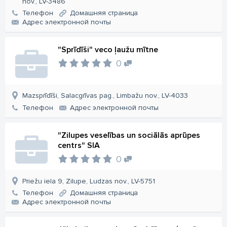
nov., LV-3486
Телефон
Домашняя страница
Aдрес электронной почты
"Sprīdīši" veco ļaužu mītne
0
Mazsprīdīši, Salacgrīvas pag., Limbažu nov., LV-4033
Телефон
Aдрес электронной почты
"Zilupes veselības un sociālās aprūpes
centrs" SIA
0
Priežu iela 9, Zilupe, Ludzas nov., LV-5751
Телефон
Домашняя страница
Aдрес электронной почты