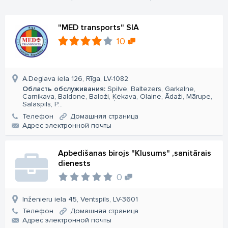
"MED transports" SIA
10
A.Deglava iela 126, Rīga, LV-1082
Область обслуживания:
Spilve, Baltezers, Garkalne,
Carnikava, Baldone, Baloži, Ķekava, Olaine, Ādaži, Mārupe,
Salaspils, P...
Телефон
Домашняя страница
Aдрес электронной почты
Apbedišanas birojs "Klusums" ,sanitārais
dienests
0
Inženieru iela 45, Ventspils, LV-3601
Телефон
Домашняя страница
Aдрес электронной почты