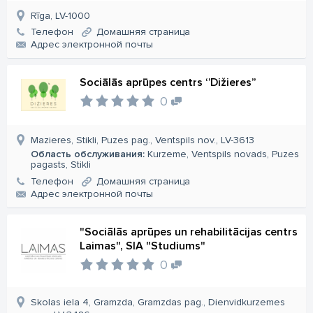
Rīga, LV-1000
Телефон
Домашняя страница
Aдрес электронной почты
Sociālās aprūpes centrs ‘’Dižieres’’
0
Mazieres, Stikli, Puzes pag., Ventspils nov., LV-3613
Область обслуживания:
Kurzeme, Ventspils novads, Puzes
pagasts, Stikli
Телефон
Домашняя страница
Aдрес электронной почты
"Sociālās aprūpes un rehabilitācijas centrs
Laimas", SIA "Studiums"
0
Skolas iela 4, Gramzda, Gramzdas pag., Dienvidkurzemes