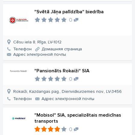
"Svētā Jāņa palīdzība" biedrība
0
Cēsu iela 8, Rīga, LV-1012
Телефон
Домашняя страница
Aдрес электронной почты
"Pansionāts Rokaiži" SIA
0
Rokaiži, Kazdangas pag., Dienvidkurzemes nov., LV-3456
Телефон
Aдрес электронной почты
"Mobisol" SIA, specializētais medicīnas
transports
0