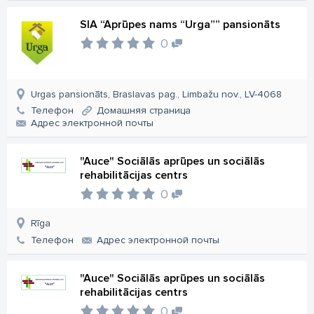
SIA “Aprūpes nams “Urga”” pansionāts
0
Urgas pansionāts, Braslavas pag., Limbažu nov., LV-4068
Телефон
Домашняя страница
Aдрес электронной почты
"Auce" Sociālās aprūpes un sociālās
rehabilitācijas centrs
0
Rīga
Телефон
Aдрес электронной почты
"Auce" Sociālās aprūpes un sociālās
rehabilitācijas centrs
0