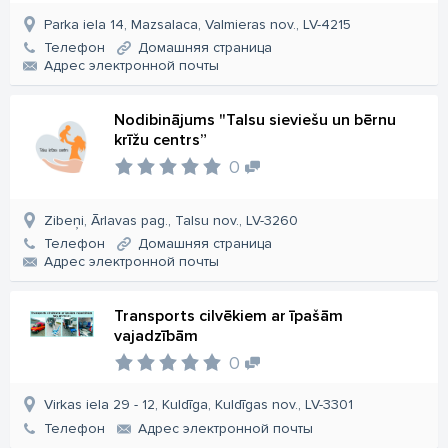
Parka iela 14, Mazsalaca, Valmieras nov., LV-4215
Телефон
Домашняя страница
Aдрес электронной почты
Nodibinājums "Talsu sieviešu un bērnu
krīžu centrs”
0
Zibeņi, Ārlavas pag., Talsu nov., LV-3260
Телефон
Домашняя страница
Aдрес электронной почты
Transports cilvēkiem ar īpašām
vajadzībām
0
Virkas iela 29 - 12, Kuldīga, Kuldīgas nov., LV-3301
Телефон
Aдрес электронной почты