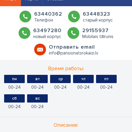
63440362
63448323
Телефон
старый корпус
63497280
29155937
новый корпус
Mobilais tālrunis
Oтправить email
info@pansionatsrokaizi.lv
Время работы:
пн
вт
ср
чт
пт
00
24
00
24
00
24
00
24
00
24
сб
вс
00
24
00
24
Oписание: