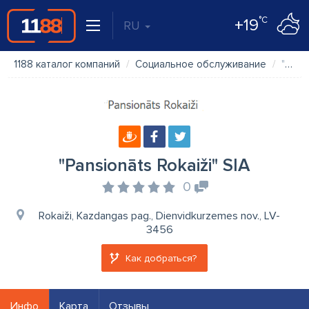
°C
+19
RU
1188 каталог компаний
Социальное обслуживание
"Pansionāts Rokaiži" SIA
"Pansionāts Rokaiži" SIA
0
Rokaiži, Kazdangas pag., Dienvidkurzemes nov., LV-
3456
Как добраться?
Инфо
Карта
Отзывы