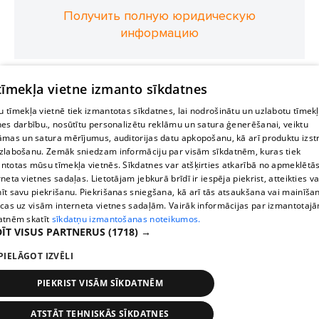
Получить полную юридическую
информацию
 tīmekļa vietne izmanto sīkdatnes
 tīmekļa vietnē tiek izmantotas sīkdatnes, lai nodrošinātu un uzlabotu tīmek
nes darbību., nosūtītu personalizētu reklāmu un satura ģenerēšanai, veiktu
āmas un satura mērījumus, auditorijas datu apkopošanu, kā arī produktu izst
zlabošanu. Zemāk sniedzam informāciju par visām sīkdatnēm, kuras tiek
ntotas mūsu tīmekļa vietnēs. Sīkdatnes var atšķirties atkarībā no apmeklētā
rneta vietnes sadaļas. Lietotājam jebkurā brīdī ir iespēja piekrist, atteikties va
īt savu piekrišanu. Piekrišanas sniegšana, kā arī tās atsaukšana vai mainīša
ecas uz visām interneta vietnes sadaļām. Vairāk informācijas par izmantotaj
atnēm skatīt
sīkdatņu izmantošanas noteikumos.
ĪT VISUS PARTNERUS
(1718) →
PIELĀGOT IZVĒLI
PIEKRIST VISĀM SĪKDATNĒM
ATSTĀT TEHNISKĀS SĪKDATNES