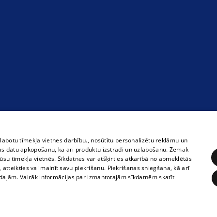
zlabotu tīmekļa vietnes darbību., nosūtītu personalizētu reklāmu un
as datu apkopošanu, kā arī produktu izstrādi un uzlabošanu. Zemāk
su tīmekļa vietnēs. Sīkdatnes var atšķirties atkarībā no apmeklētās
, atteikties vai mainīt savu piekrišanu. Piekrišanas sniegšana, kā arī
adaļām. Vairāk informācijas par izmantotajām sīkdatnēm skatīt