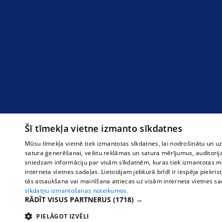
Šī tīmekļa vietne izmanto sīkdatnes
Mūsu tīmekļa vietnē tiek izmantotas sīkdatnes, lai nodrošinātu un u
satura ģenerēšanai, veiktu reklāmas un satura mērījumus, auditorij
sniedzam informāciju par visām sīkdatnēm, kuras tiek izmantotas mū
interneta vietnes sadaļas. Lietotājam jebkurā brīdī ir iespēja piekrist
tās atsaukšana vai mainīšana attiecas uz visām interneta vietnes s
sīkdatņu izmantošanas noteikumos.
RĀDĪT VISUS PARTNERUS
(1718) →
PIELĀGOT IZVĒLI