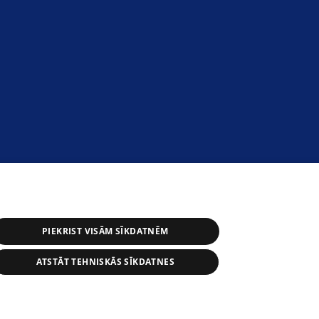
PIEKRIST VISĀM SĪKDATNĒM
ATSTĀT TEHNISKĀS SĪKDATNES