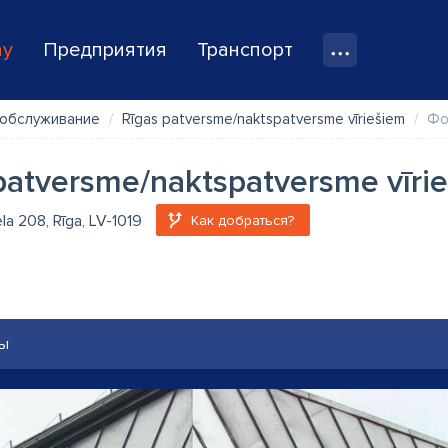
ay
Предприятия
Транспорт
 обслуживание
Rīgas patversme/naktspatversme vīriešiem
Фо
patversme/naktspatversme vīri
ela 208, Rīga, LV-1019
Как добраться?
ы