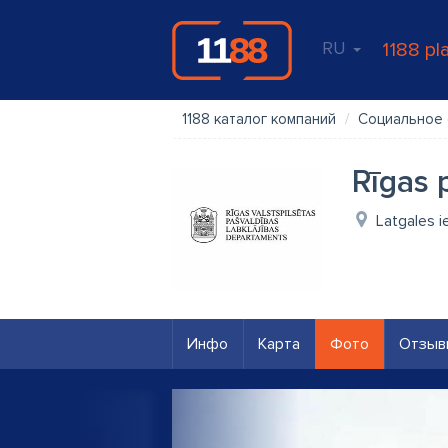
RU
1188 pl
1188 каталог компаний
Социальное
Rīgas 
Latgales i
Инфо
Карта
Фото
Отзыв