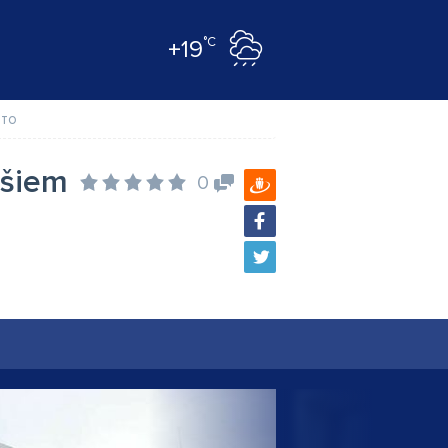
°C
+19
то
ešiem
0