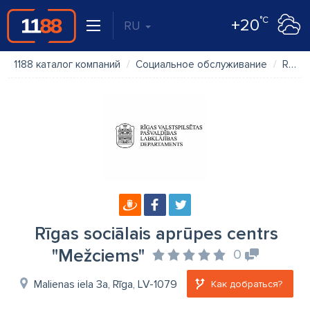
°C
+20
RU
1188 каталог компаний
Социальное обслуживание
Rīgas sociālais aprūpes centrs "Mežciems"
Rīgas sociālais aprūpes centrs
"Mežciems"
0
Malienas iela 3a, Rīga, LV-1079
Как добраться?