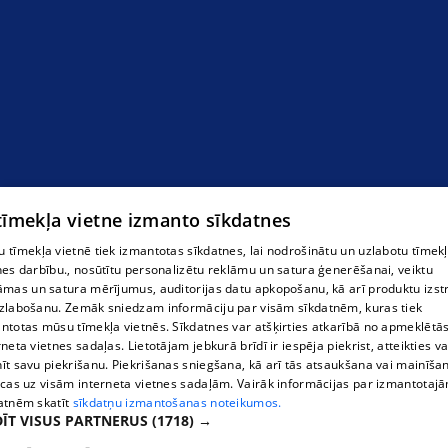
 tīmekļa vietne izmanto sīkdatnes
 tīmekļa vietnē tiek izmantotas sīkdatnes, lai nodrošinātu un uzlabotu tīmek
nes darbību., nosūtītu personalizētu reklāmu un satura ģenerēšanai, veiktu
āmas un satura mērījumus, auditorijas datu apkopošanu, kā arī produktu izst
zlabošanu. Zemāk sniedzam informāciju par visām sīkdatnēm, kuras tiek
ntotas mūsu tīmekļa vietnēs. Sīkdatnes var atšķirties atkarībā no apmeklētā
rneta vietnes sadaļas. Lietotājam jebkurā brīdī ir iespēja piekrist, atteikties va
īt savu piekrišanu. Piekrišanas sniegšana, kā arī tās atsaukšana vai mainīša
ecas uz visām interneta vietnes sadaļām. Vairāk informācijas par izmantotaj
atnēm skatīt
sīkdatņu izmantošanas noteikumos.
ĪT VISUS PARTNERUS
(1718) →