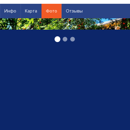
Инфо
Карта
Фото
Отзывы
Социальные услуги "Mežciems"