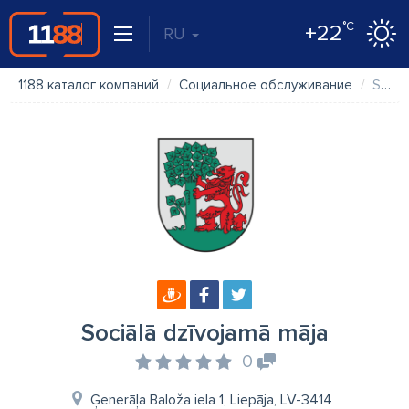
°C
+22
RU
1188 каталог компаний
Социальное обслуживание
Sociālā dzīvojamā māja
Sociālā dzīvojamā māja
0
Ģenerāļa Baloža iela 1, Liepāja, LV-3414