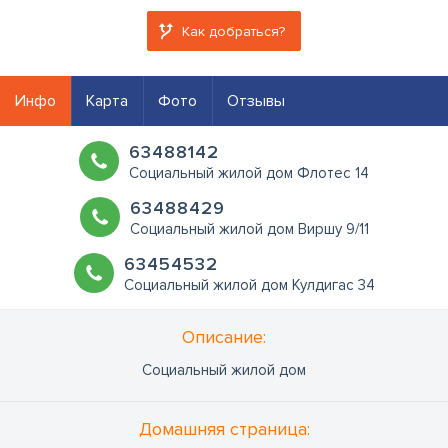
Как добраться?
Инфо
Карта
Фото
Отзывы
63488142
Социальный жилой дом Флотес 14
63488429
Социальный жилой дом Виршу 9/11
63454532
Социальный жилой дом Кулдигас 34
Oписание:
Социальный жилой дом
Домашняя страница: