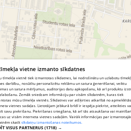
© MapTiler
© OpenStreetMap contributors
 tīmekļa vietne izmanto sīkdatnes
 tīmekļa vietnē tiek izmantotas sīkdatnes, lai nodrošinātu un uzlabotu tīmek
nes darbību., nosūtītu personalizētu reklāmu un satura ģenerēšanai, veiktu
āmas un satura mērījumus, auditorijas datu apkopošanu, kā arī produktu izst
zlabošanu. Zemāk sniedzam informāciju par visām sīkdatnēm, kuras tiek
ntotas mūsu tīmekļa vietnēs. Sīkdatnes var atšķirties atkarībā no apmeklētā
rneta vietnes sadaļas. Lietotājam jebkurā brīdī ir iespēja piekrist, atteikties va
īt savu piekrišanu. Piekrišanas sniegšana, kā arī tās atsaukšana vai mainīša
ecas uz visām interneta vietnes sadaļām. Vairāk informācijas par izmantotaj
atnēm skatīt
sīkdatņu izmantošanas noteikumos.
ĪT VISUS PARTNERUS
(1718) →