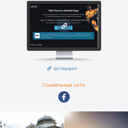
spc.liepaja.lv
spc.liepaja.lv
Социальные сети: