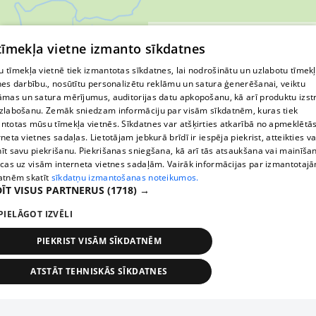
© MapTiler
© OpenStreetMap contributors
 tīmekļa vietne izmanto sīkdatnes
 tīmekļa vietnē tiek izmantotas sīkdatnes, lai nodrošinātu un uzlabotu tīmek
nes darbību., nosūtītu personalizētu reklāmu un satura ģenerēšanai, veiktu
āmas un satura mērījumus, auditorijas datu apkopošanu, kā arī produktu izst
zlabošanu. Zemāk sniedzam informāciju par visām sīkdatnēm, kuras tiek
ntotas mūsu tīmekļa vietnēs. Sīkdatnes var atšķirties atkarībā no apmeklētā
rneta vietnes sadaļas. Lietotājam jebkurā brīdī ir iespēja piekrist, atteikties va
īt savu piekrišanu. Piekrišanas sniegšana, kā arī tās atsaukšana vai mainīša
ecas uz visām interneta vietnes sadaļām. Vairāk informācijas par izmantotaj
atnēm skatīt
sīkdatņu izmantošanas noteikumos.
ĪT VISUS PARTNERUS
(1718) →
PIELĀGOT IZVĒLI
PIEKRIST VISĀM SĪKDATNĒM
ATSTĀT TEHNISKĀS SĪKDATNES
TEHNISKĀS/OBLIGĀTĀS
STATISTIKAS
MĒRĶĒŠANA