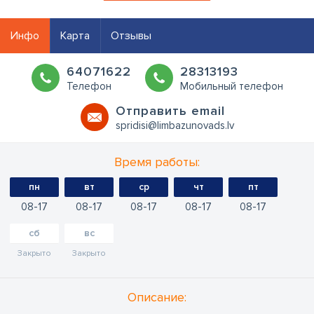
Инфо
Карта
Отзывы
64071622
28313193
Телефон
Мобильный телефон
Oтправить email
spridisi@limbazunovads.lv
Время работы:
пн
вт
ср
чт
пт
08
17
08
17
08
17
08
17
08
17
сб
вс
Закрыто
Закрыто
Oписание: