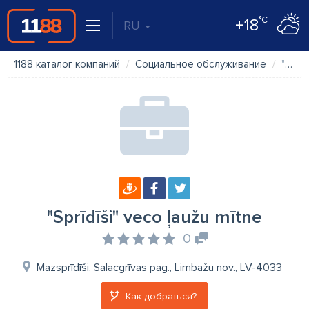
°C
+18
RU
1188 каталог компаний
Социальное обслуживание
"Sprīdīši" veco ļaužu mītne
"Sprīdīši" veco ļaužu mītne
0
Mazsprīdīši, Salacgrīvas pag., Limbažu nov., LV-4033
Как добраться?