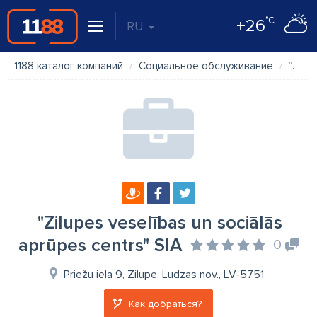
°C
+26
RU
1188 каталог компаний
Социальное обслуживание
"Zilupes veselības un sociālās aprūpes centrs" SIA
"Zilupes veselības un sociālās
aprūpes centrs" SIA
0
Priežu iela 9, Zilupe, Ludzas nov., LV-5751
Как добраться?