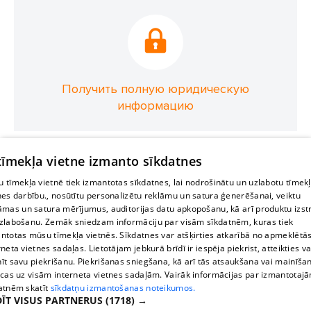
Получить полную юридическую
информацию
 tīmekļa vietne izmanto sīkdatnes
 tīmekļa vietnē tiek izmantotas sīkdatnes, lai nodrošinātu un uzlabotu tīmek
nes darbību., nosūtītu personalizētu reklāmu un satura ģenerēšanai, veiktu
āmas un satura mērījumus, auditorijas datu apkopošanu, kā arī produktu izst
zlabošanu. Zemāk sniedzam informāciju par visām sīkdatnēm, kuras tiek
ntotas mūsu tīmekļa vietnēs. Sīkdatnes var atšķirties atkarībā no apmeklētā
rneta vietnes sadaļas. Lietotājam jebkurā brīdī ir iespēja piekrist, atteikties va
īt savu piekrišanu. Piekrišanas sniegšana, kā arī tās atsaukšana vai mainīša
ecas uz visām interneta vietnes sadaļām. Vairāk informācijas par izmantotaj
atnēm skatīt
sīkdatņu izmantošanas noteikumos.
ĪT VISUS PARTNERUS
(1718) →