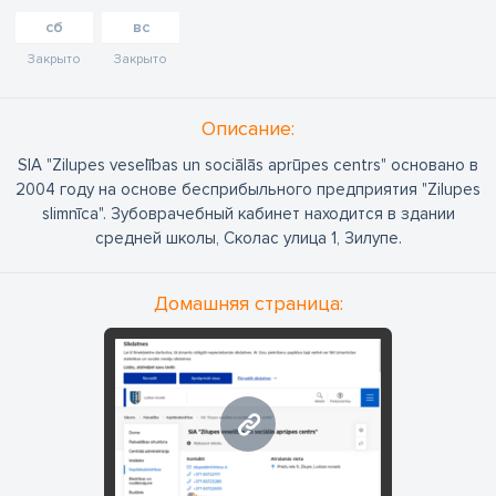
сб
вс
Закрыто
Закрыто
Oписание:
SIA "Zilupes veselības un sociālās aprūpes centrs" основано в
2004 году на основе бесприбыльного предприятия "Zilupes
slimnīca". Зубоврачебный кабинет находится в здании
средней школы, Сколас улица 1, Зилупе.
Домашняя страница:
www.ludzasnovads.lv