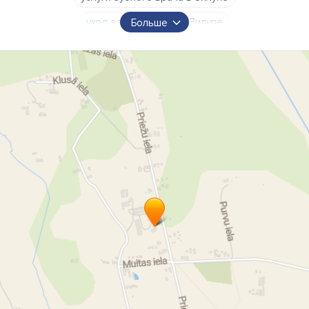
уход за здоровьем в Зилупе
Больше
социальный уход в Зилупе
Социальный уход
Зилупский центр здоровья
услуга длительного социального обслуживания
стирка текстильных изделий в Зилупе
Центр здоровья и социального ухода в Зилупе