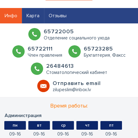
Инфо
Карта
Отзывы
65722005
Отделение социального ухода
65722111
65723285
Член правления
Бухгалтерия, Факсс
26484613
Стоматологический кабинет
Oтправить email
zilupeslim@inbox.lv
Время работы:
Администрация
пн
вт
ср
чт
пт
09
16
09
16
09
16
09
16
09
16