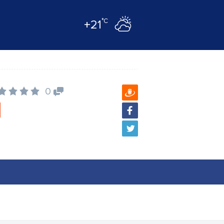
°C
+21
0