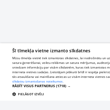
Šī tīmekļa vietne izmanto sīkdatnes
Mūsu tīmekļa vietnē tiek izmantotas sīkdatnes, lai nodrošinātu un u
satura ģenerēšanai, veiktu reklāmas un satura mērījumus, auditorij
sniedzam informāciju par visām sīkdatnēm, kuras tiek izmantotas mū
interneta vietnes sadaļas. Lietotājam jebkurā brīdī ir iespēja piekrist
tās atsaukšana vai mainīšana attiecas uz visām interneta vietnes s
sīkdatņu izmantošanas noteikumos.
RĀDĪT VISUS PARTNERUS
(1718) →
PIELĀGOT IZVĒLI
TEHNISKĀS/OBLIGĀTĀS
STATISTIKAS
M