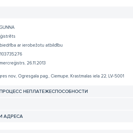
AGUNNA
ģistrēts
biedrība ar ierobežotu atbildību
103735276
mercreģistrs, 26.11.2013
res nov., Ogresgala pag., Ciemupe, Krastmalas iela 22, LV-5001
 ПРОЦЕСС НЕПЛАТЕЖЕСПОСОБНОСТИ
И АДРЕСА