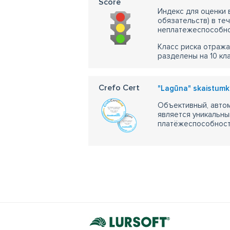
Score
Индекс для оценки
обязательств) в те
неплатежеспособно
Класс риска отража
разделены на 10 кл
Crefo Cert
"Lagūna" skaistumk
Объективный, автом
является уникальны
платёжеспособности