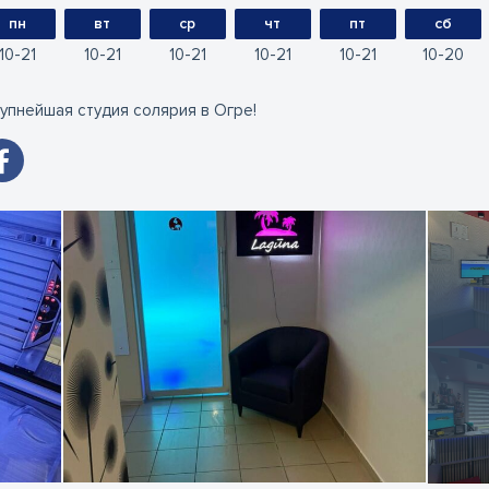
пн
вт
ср
чт
пт
сб
10
21
10
21
10
21
10
21
10
21
10
20
упнейшая студия солярия в Огре!