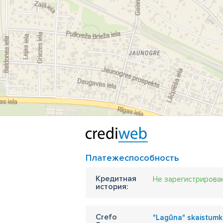
Платежеспособность
Кредитная
Не зарегистрирова
история:
Crefo
"Lagūna" skaistumk