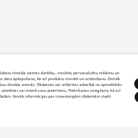
zlabotu tīmekļa vietnes darbību., nosūtītu personalizētu reklāmu un
as datu apkopošanu, kā arī produktu izstrādi un uzlabošanu. Zemāk
su tīmekļa vietnēs. Sīkdatnes var atšķirties atkarībā no apmeklētās
, atteikties vai mainīt savu piekrišanu. Piekrišanas sniegšana, kā arī
adaļām. Vairāk informācijas par izmantotajām sīkdatnēm skatīt
ĒRĶĒŠANA
FUNKCIONĀLĀS
NEKLASIFICĒTĀS