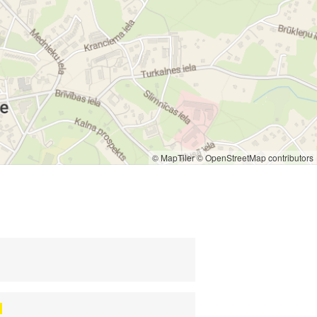
© MapTiler
© OpenStreetMap contributors