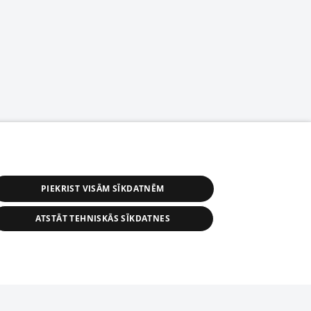
PIEKRIST VISĀM SĪKDATNĒM
ATSTĀT TEHNISKĀS SĪKDATNES