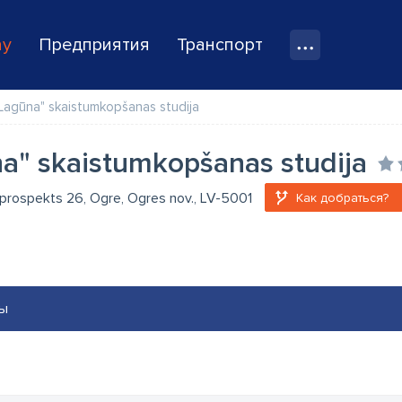
ay
Предприятия
Транспорт
Lagūna" skaistumkopšanas studija
a" skaistumkopšanas studija
 prospekts 26, Ogre, Ogres nov., LV-5001
Как добраться?
ы