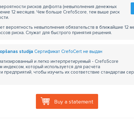
 вероятности рисков дефолта (невыполнения денежных
чение 12 месяцев. Чем больше CrefoScore, тем выше риск
сти.
ет вероятность невыполнения обязательств в ближайшие 12 м
ассов риска. Служат для быстрого принятия решения.
opšanas studija
Сертификат CrefoCert не выдан
атизированный и легко интерпретируемый - CrefoScore
м индексом, который используется для расчёта
 предприятий, чтобы изучить их соответствие стандартам сер
Buy a statement