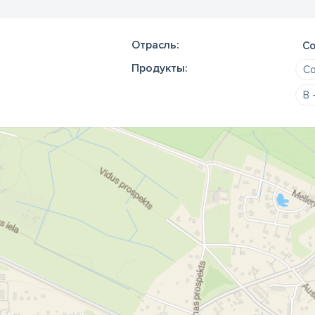
Отрасль:
Со
Продукты:
Со
B 