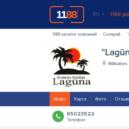
RU
1188 pl
1188 каталог компаний
Солярий
"
"Lagūn
Mālkalnes
Инфо
Карта
Фото
Отзыв
65023522
Телефон