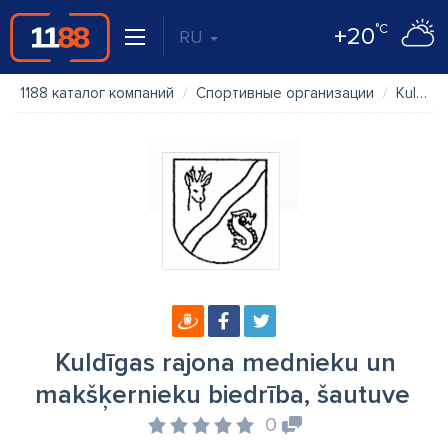
°C
+20
RU
1188 каталог компаний
Спортивные организации
Kuldīgas rajona mednieku un makšķernieku biedrība, šautuve
Kuldīgas rajona mednieku un
makšķernieku biedrība, šautuve
0