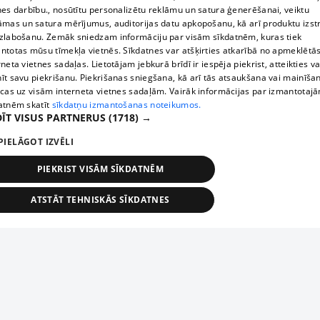
nes darbību., nosūtītu personalizētu reklāmu un satura ģenerēšanai, veiktu
āmas un satura mērījumus, auditorijas datu apkopošanu, kā arī produktu izst
zlabošanu. Zemāk sniedzam informāciju par visām sīkdatnēm, kuras tiek
ntotas mūsu tīmekļa vietnēs. Sīkdatnes var atšķirties atkarībā no apmeklētā
rneta vietnes sadaļas. Lietotājam jebkurā brīdī ir iespēja piekrist, atteikties va
īt savu piekrišanu. Piekrišanas sniegšana, kā arī tās atsaukšana vai mainīša
ecas uz visām interneta vietnes sadaļām. Vairāk informācijas par izmantotaj
atnēm skatīt
sīkdatņu izmantošanas noteikumos.
ĪT VISUS PARTNERUS
(1718) →
PIELĀGOT IZVĒLI
PIEKRIST VISĀM SĪKDATNĒM
ATSTĀT TEHNISKĀS SĪKDATNES
TEHNISKĀS/OBLIGĀTĀS
STATISTIKAS
MĒRĶĒŠANA
FUNKCIONĀLĀS
NEKLASIFICĒTĀS