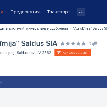
ay
Предприятия
Транспорт
щиты растений, минеральные удобрения
"Agroķīmija" Saldus S
īmija" Saldus SIA
0
Saldus pag., Saldus nov., LV-3862
Как добраться?
ы