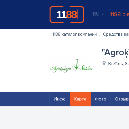
RU
1188 pl
1188 каталог компаний
Средства за
"Agroķ
Birzītes, 
Инфо
Карта
Фото
Отзыв