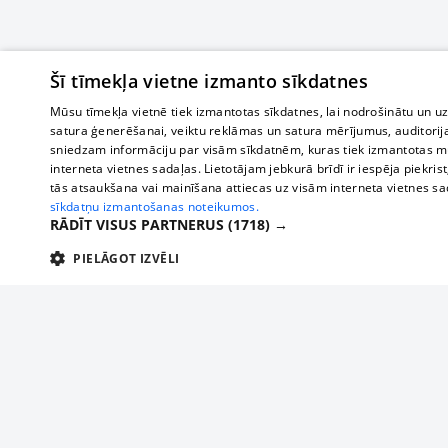
Šī tīmekļa vietne izmanto sīkdatnes
Mūsu tīmekļa vietnē tiek izmantotas sīkdatnes, lai nodrošinātu un u
satura ģenerēšanai, veiktu reklāmas un satura mērījumus, auditorij
sniedzam informāciju par visām sīkdatnēm, kuras tiek izmantotas mū
interneta vietnes sadaļas. Lietotājam jebkurā brīdī ir iespēja piekrist
tās atsaukšana vai mainīšana attiecas uz visām interneta vietnes s
sīkdatņu izmantošanas noteikumos.
RĀDĪT VISUS PARTNERUS
(1718) →
PIELĀGOT IZVĒLI
TEHNISKĀS/OBLIGĀTĀS
STATISTIKAS
M
Tehniskās/
Tehniskās/obligātās sīkdatnes nepieciešamas, lai lietotājs varētu brīvi apm
lietotājam nepieciešamo informāciju.
О нас
Предпр