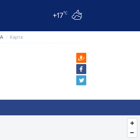
°C
+17
IA
Карта