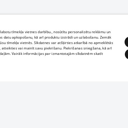
zlabotu tīmekļa vietnes darbību., nosūtītu personalizētu reklāmu un
as datu apkopošanu, kā arī produktu izstrādi un uzlabošanu. Zemāk
su tīmekļa vietnēs. Sīkdatnes var atšķirties atkarībā no apmeklētās
, atteikties vai mainīt savu piekrišanu. Piekrišanas sniegšana, kā arī
adaļām. Vairāk informācijas par izmantotajām sīkdatnēm skatīt
ĒRĶĒŠANA
FUNKCIONĀLĀS
NEKLASIFICĒTĀS
Полное или ч
obligātās
Statistikas
Mērķēšana
Funkcionālās
Neklasificētās
копирование 
любой форме 
eklēt un pārlūkot tīmekļa vietni un izmantot tās piedāvātās iespējas. Bez šīm sīkdatnēm 
запрещается 
иятия
В кинотеатрах
информации. 