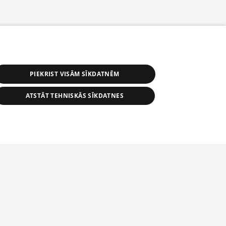
PIEKRIST VISĀM SĪKDATNĒM
ATSTĀT TEHNISKĀS SĪKDATNES
астичное распространение или
информации из баз данных 1188 в
строго запрещено. Также
tīmekļa vietne nevarēs pilnvērtīgi darboties un sniegt
автоматическое скачивание
Перепубликация любого материала,