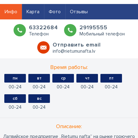
Инфо
Карта
Фото
Отзывы
63322684
29195555
Телефон
Мобильный телефон
Oтправить email
info@rietumunafta.lv
Время работы:
пн
вт
ср
чт
пт
00
24
00
24
00
24
00
24
00
24
сб
вс
00
24
00
24
Oписание:
Латвийское предприятие „Rietumu nafta” на рынке горючего