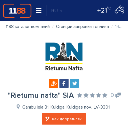
°C
+21
RU
1188 каталог компаний
Станции заправки топлива
"Rietumu nafta" SIA
"Rietumu nafta" SIA
0
Ganību iela 31, Kuldīga, Kuldīgas nov., LV-3301
Как добраться?