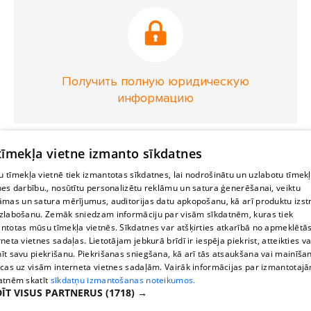
Получить полную юридическую
информацию
 tīmekļa vietne izmanto sīkdatnes
 tīmekļa vietnē tiek izmantotas sīkdatnes, lai nodrošinātu un uzlabotu tīmek
nes darbību., nosūtītu personalizētu reklāmu un satura ģenerēšanai, veiktu
āmas un satura mērījumus, auditorijas datu apkopošanu, kā arī produktu izst
zlabošanu. Zemāk sniedzam informāciju par visām sīkdatnēm, kuras tiek
ntotas mūsu tīmekļa vietnēs. Sīkdatnes var atšķirties atkarībā no apmeklētā
rneta vietnes sadaļas. Lietotājam jebkurā brīdī ir iespēja piekrist, atteikties va
īt savu piekrišanu. Piekrišanas sniegšana, kā arī tās atsaukšana vai mainīša
ecas uz visām interneta vietnes sadaļām. Vairāk informācijas par izmantotaj
atnēm skatīt
sīkdatņu izmantošanas noteikumos.
ĪT VISUS PARTNERUS
(1718) →