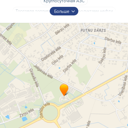
Круглосуточная АЗС
Торговля топливом и другими продуктами нефти
Больше
Маркированное топливо
Моторные масла
смазочные вещества
Масла
авто масла
Доставка топлива
Сельскохозяйственное топливо
горючее
Безакцизное топливо