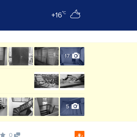
°C
+16
17
5
0