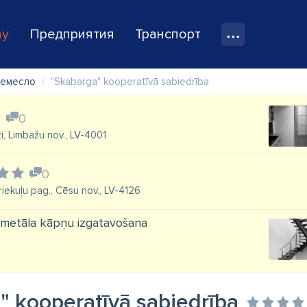
ay
Предприятия
Транспорт
ремесло
"Skabarga" kooperatīvā sabiedrība
0
ži, Limbažu nov., LV-4001
0
Priekuļu pag., Cēsu nov., LV-4126
 metāla kāpņu izgatavošana
" kooperatīvā sabiedrība