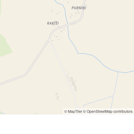
© MapTiler
© OpenStreetMap contributors