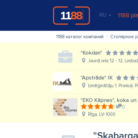
RU
1188 pl
1188 каталог компаний
Столярное 
"Kokdari"
Jaunā iela 12 - 12, Limba
"Apstrāde" IK
Izmēģinātāju 1, Priekuļi, 
"EKO Kāpnes", koka un
0
Rīga, LV-1000
"Skabarga