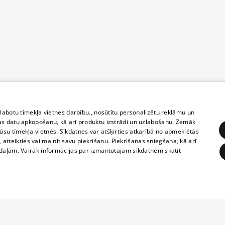
zlabotu tīmekļa vietnes darbību., nosūtītu personalizētu reklāmu un
as datu apkopošanu, kā arī produktu izstrādi un uzlabošanu. Zemāk
su tīmekļa vietnēs. Sīkdatnes var atšķirties atkarībā no apmeklētās
, atteikties vai mainīt savu piekrišanu. Piekrišanas sniegšana, kā arī
adaļām. Vairāk informācijas par izmantotajām sīkdatnēm skatīt
ĒRĶĒŠANA
FUNKCIONĀLĀS
NEKLASIFICĒTĀS