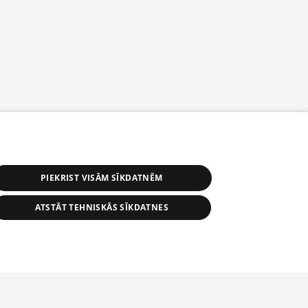
PIEKRIST VISĀM SĪKDATNĒM
ATSTĀT TEHNISKĀS SĪKDATNES