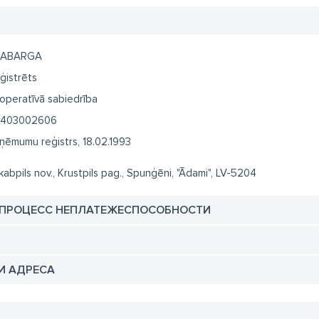
KABARGA
ģistrēts
operatīvā sabiedrība
403002606
ņēmumu reģistrs, 18.02.1993
kabpils nov., Krustpils pag., Spunģēni, "Ādami", LV-5204
 ПРОЦЕСС НЕПЛАТЕЖЕСПОСОБНОСТИ
И АДРЕСА