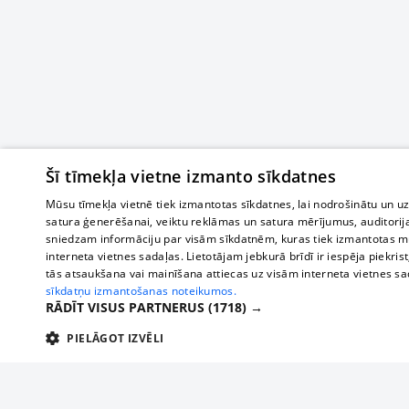
Šī tīmekļa vietne izmanto sīkdatnes
Mūsu tīmekļa vietnē tiek izmantotas sīkdatnes, lai nodrošinātu un u
satura ģenerēšanai, veiktu reklāmas un satura mērījumus, auditorij
sniedzam informāciju par visām sīkdatnēm, kuras tiek izmantotas mū
interneta vietnes sadaļas. Lietotājam jebkurā brīdī ir iespēja piekrist
tās atsaukšana vai mainīšana attiecas uz visām interneta vietnes s
sīkdatņu izmantošanas noteikumos.
RĀDĪT VISUS PARTNERUS
(1718) →
PIELĀGOT IZVĒLI
TEHNISKĀS/OBLIGĀTĀS
STATISTIKAS
M