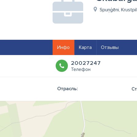
Spuņģēni, Krustpi
Инфо
Карта
Отзывы
20027247
Телефон
Отрасль:
Ст