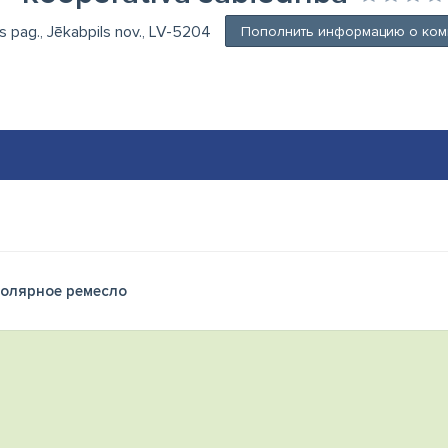
ls pag., Jēkabpils nov., LV-5204
Пополнить информацию о ком
олярное ремесло