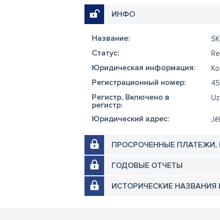
ИНФО
Название:
S
Cтатус:
Re
Юридическая информация:
Ko
Регистрационный номер:
45
Регистр, Включено в
Uz
регистр:
Юридический адрес:
Jē
ПРОСРОЧЕННЫЕ ПЛАТЕЖИ,
ГОДОВЫЕ ОТЧЕТЫ
ИСТОРИЧЕСКИЕ НАЗВАНИЯ 