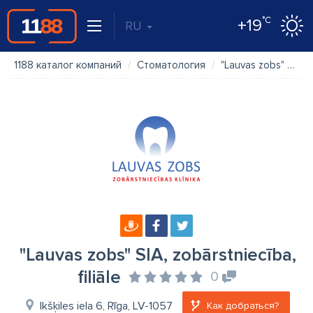
°C
+19
RU
1188 каталог компаний
Стоматология
"Lauvas zobs" SIA, zobārstniecība, filiāle
"Lauvas zobs" SIA, zobārstniecība,
filiāle
0
Ikšķiles iela 6, Rīga, LV-1057
Как добраться?