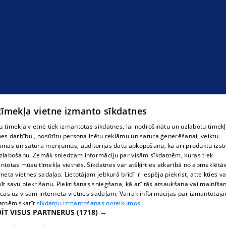
 tīmekļa vietne izmanto sīkdatnes
 tīmekļa vietnē tiek izmantotas sīkdatnes, lai nodrošinātu un uzlabotu tīmek
nes darbību., nosūtītu personalizētu reklāmu un satura ģenerēšanai, veiktu
āmas un satura mērījumus, auditorijas datu apkopošanu, kā arī produktu izst
zlabošanu. Zemāk sniedzam informāciju par visām sīkdatnēm, kuras tiek
ntotas mūsu tīmekļa vietnēs. Sīkdatnes var atšķirties atkarībā no apmeklētā
rneta vietnes sadaļas. Lietotājam jebkurā brīdī ir iespēja piekrist, atteikties va
īt savu piekrišanu. Piekrišanas sniegšana, kā arī tās atsaukšana vai mainīša
ecas uz visām interneta vietnes sadaļām. Vairāk informācijas par izmantotaj
atnēm skatīt
sīkdatņu izmantošanas noteikumos.
ĪT VISUS PARTNERUS
(1718) →