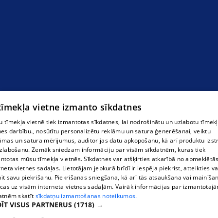
Детский зубной врач в Риге
 tīmekļa vietne izmanto sīkdatnes
 tīmekļa vietnē tiek izmantotas sīkdatnes, lai nodrošinātu un uzlabotu tīmek
nes darbību., nosūtītu personalizētu reklāmu un satura ģenerēšanai, veiktu
āmas un satura mērījumus, auditorijas datu apkopošanu, kā arī produktu izst
zlabošanu. Zemāk sniedzam informāciju par visām sīkdatnēm, kuras tiek
ntotas mūsu tīmekļa vietnēs. Sīkdatnes var atšķirties atkarībā no apmeklētā
rneta vietnes sadaļas. Lietotājam jebkurā brīdī ir iespēja piekrist, atteikties va
īt savu piekrišanu. Piekrišanas sniegšana, kā arī tās atsaukšana vai mainīša
ecas uz visām interneta vietnes sadaļām. Vairāk informācijas par izmantotaj
atnēm skatīt
sīkdatņu izmantošanas noteikumos.
ĪT VISUS PARTNERUS
(1718) →