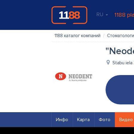
RU
1188 pl
1188 каталог компаний
Стоматологи
"Neode
Stabu iela 
Инфо
Карта
Фото
Видео