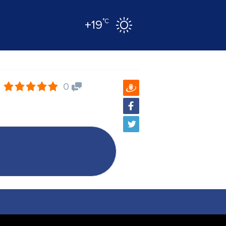
°C
+19
0