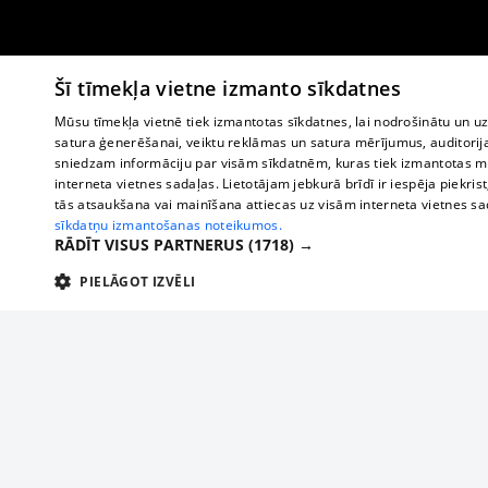
Šī tīmekļa vietne izmanto sīkdatnes
Mūsu tīmekļa vietnē tiek izmantotas sīkdatnes, lai nodrošinātu un u
satura ģenerēšanai, veiktu reklāmas un satura mērījumus, auditorij
sniedzam informāciju par visām sīkdatnēm, kuras tiek izmantotas mū
interneta vietnes sadaļas. Lietotājam jebkurā brīdī ir iespēja piekrist
tās atsaukšana vai mainīšana attiecas uz visām interneta vietnes s
sīkdatņu izmantošanas noteikumos.
RĀDĪT VISUS PARTNERUS
(1718) →
PIELĀGOT IZVĒLI
TEHNISKĀS/OBLIGĀTĀS
STATISTIKAS
M
Tehniskās/
Tehniskās/obligātās sīkdatnes nepieciešamas, lai lietotājs varētu brīvi apm
lietotājam nepieciešamo informāciju.
О нас
Предпр