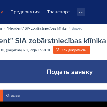
ay
Предприятия
Транспорт
я
"Neodent" SIA zobārstniecības klīnika
Видео
nt" SIA zobārstniecības klīnika
30, (pagalmā), k.3, Rīga, LV-1011
Как добраться?
Подать заявку
Отзывы