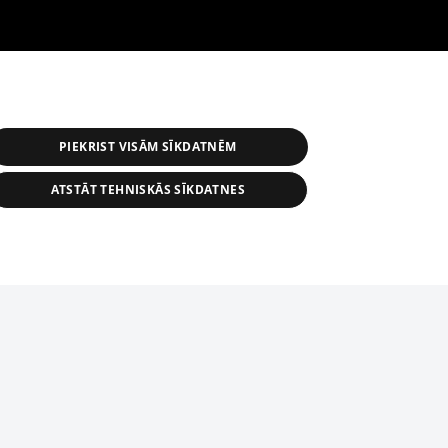
PIEKRIST VISĀM SĪKDATNĒM
ATSTĀT TEHNISKĀS SĪKDATNES
астичное распространение или
информации из баз данных 1188 в
строго запрещено. Также
tīmekļa vietne nevarēs pilnvērtīgi darboties un sniegt
автоматическое скачивание
Перепубликация любого материала,