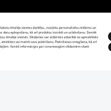
zlabotu tīmekļa vietnes darbību., nosūtītu personalizētu reklāmu un
as datu apkopošanu, kā arī produktu izstrādi un uzlabošanu. Zemāk
su tīmekļa vietnēs. Sīkdatnes var atšķirties atkarībā no apmeklētās
, atteikties vai mainīt savu piekrišanu. Piekrišanas sniegšana, kā arī
adaļām. Vairāk informācijas par izmantotajām sīkdatnēm skatīt
ĒRĶĒŠANA
FUNKCIONĀLĀS
NEKLASIFICĒTĀS
Полное или ч
obligātās
Statistikas
Mērķēšana
Funkcionālās
Neklasificētās
копирование 
любой форме 
eklēt un pārlūkot tīmekļa vietni un izmantot tās piedāvātās iespējas. Bez šīm sīkdatnēm 
запрещается 
иятия
В кинотеатрах
информации. 