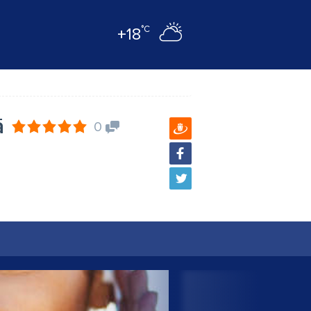
°C
+18
ā
0