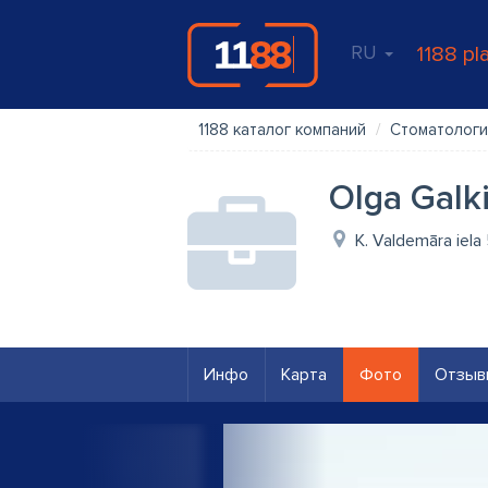
RU
1188 pl
1188 каталог компаний
Стоматологи
Olga Galki
K. Valdemāra iela
Инфо
Карта
Фото
Отзыв