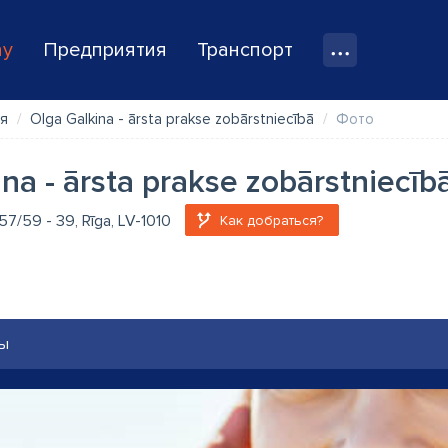
ay
Предприятия
Транспорт
я
Olga Galkina - ārsta prakse zobārstniecībā
Фото
na - ārsta prakse zobārstniecīb
 57/59 - 39, Rīga, LV-1010
Как добраться?
ы