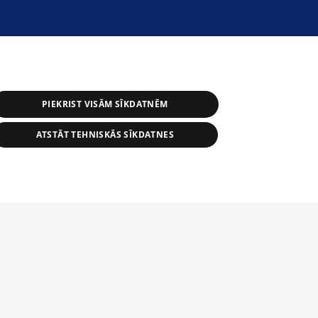
PIEKRIST VISĀM SĪKDATNĒM
ATSTĀT TEHNISKĀS SĪKDATNES
астичное распространение или
информации из баз данных 1188 в
строго запрещено. Также
tīmekļa vietne nevarēs pilnvērtīgi darboties un sniegt
автоматическое скачивание
Перепубликация любого материала,