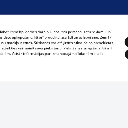
zlabotu tīmekļa vietnes darbību., nosūtītu personalizētu reklāmu un
as datu apkopošanu, kā arī produktu izstrādi un uzlabošanu. Zemāk
su tīmekļa vietnēs. Sīkdatnes var atšķirties atkarībā no apmeklētās
, atteikties vai mainīt savu piekrišanu. Piekrišanas sniegšana, kā arī
adaļām. Vairāk informācijas par izmantotajām sīkdatnēm skatīt
ĒRĶĒŠANA
FUNKCIONĀLĀS
NEKLASIFICĒTĀS
Полное или ч
obligātās
Statistikas
Mērķēšana
Funkcionālās
Neklasificētās
копирование 
любой форме 
eklēt un pārlūkot tīmekļa vietni un izmantot tās piedāvātās iespējas. Bez šīm sīkdatnēm 
запрещается 
иятия
В кинотеатрах
информации. 