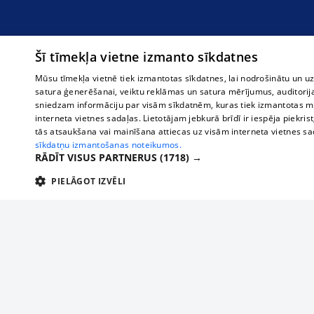
Šī tīmekļa vietne izmanto sīkdatnes
Mūsu tīmekļa vietnē tiek izmantotas sīkdatnes, lai nodrošinātu un u
satura ģenerēšanai, veiktu reklāmas un satura mērījumus, auditorij
sniedzam informāciju par visām sīkdatnēm, kuras tiek izmantotas mū
interneta vietnes sadaļas. Lietotājam jebkurā brīdī ir iespēja piekrist
tās atsaukšana vai mainīšana attiecas uz visām interneta vietnes s
sīkdatņu izmantošanas noteikumos.
RĀDĪT VISUS PARTNERUS
(1718) →
PIELĀGOT IZVĒLI
TEHNISKĀS/OBLIGĀTĀS
STATISTIKAS
M
Tehniskās/
Tehniskās/obligātās sīkdatnes nepieciešamas, lai lietotājs varētu brīvi apm
lietotājam nepieciešamo informāciju.
О нас
Предпр