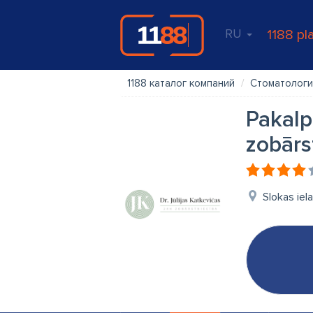
RU
1188 pl
1188 каталог компаний
Стоматологи
Pakalp
zobārs
Slokas iel