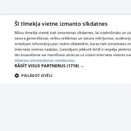
Šī tīmekļa vietne izmanto sīkdatnes
Mūsu tīmekļa vietnē tiek izmantotas sīkdatnes, lai nodrošinātu un u
satura ģenerēšanai, veiktu reklāmas un satura mērījumus, auditorij
sniedzam informāciju par visām sīkdatnēm, kuras tiek izmantotas mū
interneta vietnes sadaļas. Lietotājam jebkurā brīdī ir iespēja piekrist
tās atsaukšana vai mainīšana attiecas uz visām interneta vietnes s
sīkdatņu izmantošanas noteikumos.
RĀDĪT VISUS PARTNERUS
(1718) →
PIELĀGOT IZVĒLI
TEHNISKĀS/OBLIGĀTĀS
STATISTIKAS
M
Tehniskās/
Tehniskās/obligātās sīkdatnes nepieciešamas, lai lietotājs varētu brīvi apm
lietotājam nepieciešamo informāciju.
О нас
Предпр