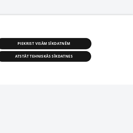
PIEKRIST VISĀM SĪKDATNĒM
ATSTĀT TEHNISKĀS SĪKDATNES
астичное распространение или
информации из баз данных 1188 в
строго запрещено. Также
tīmekļa vietne nevarēs pilnvērtīgi darboties un sniegt
автоматическое скачивание
Перепубликация любого материала,