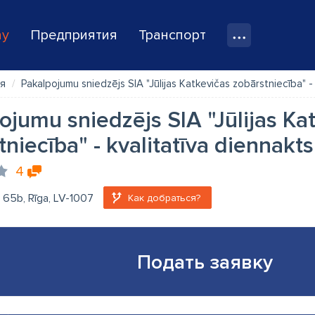
ay
Предприятия
Транспорт
я
Pakalpojumu sniedzējs SIA "Jūlijas Katkevičas zobārstniecība" -
ojumu sniedzējs SIA "Jūlijas Ka
tniecība" - kvalitatīva diennakt
4
a 65b, Rīga, LV-1007
Как добраться?
Подать заявку