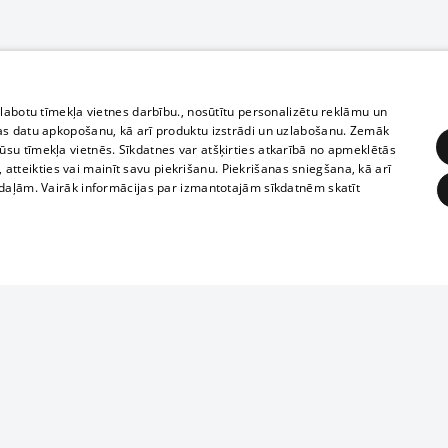
zlabotu tīmekļa vietnes darbību., nosūtītu personalizētu reklāmu un
as datu apkopošanu, kā arī produktu izstrādi un uzlabošanu. Zemāk
su tīmekļa vietnēs. Sīkdatnes var atšķirties atkarībā no apmeklētās
, atteikties vai mainīt savu piekrišanu. Piekrišanas sniegšana, kā arī
adaļām. Vairāk informācijas par izmantotajām sīkdatnēm skatīt
ĒRĶĒŠANA
FUNKCIONĀLĀS
NEKLASIFICĒTĀS
Полное или ч
obligātās
Statistikas
Mērķēšana
Funkcionālās
Neklasificētās
копирование 
любой форме 
eklēt un pārlūkot tīmekļa vietni un izmantot tās piedāvātās iespējas. Bez šīm sīkdatnēm 
запрещается 
иятия
В кинотеатрах
информации. 