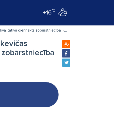
°C
+16
 kvalitatīva diennakts zobārstniecība
Карта
tkevičas
s zobārstniecība