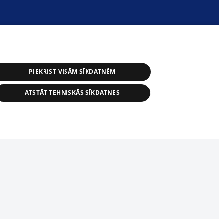
PIEKRIST VISĀM SĪKDATNĒM
ATSTĀT TEHNISKĀS SĪKDATNES
астичное распространение или
информации из баз данных 1188 в
строго запрещено. Также
tīmekļa vietne nevarēs pilnvērtīgi darboties un sniegt
автоматическое скачивание
Перепубликация любого материала,