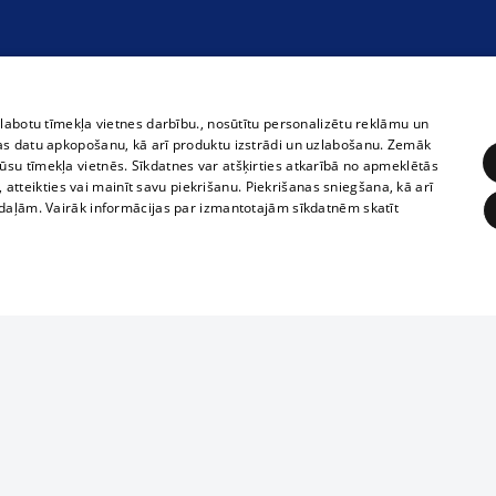
zlabotu tīmekļa vietnes darbību., nosūtītu personalizētu reklāmu un
as datu apkopošanu, kā arī produktu izstrādi un uzlabošanu. Zemāk
su tīmekļa vietnēs. Sīkdatnes var atšķirties atkarībā no apmeklētās
, atteikties vai mainīt savu piekrišanu. Piekrišanas sniegšana, kā arī
adaļām. Vairāk informācijas par izmantotajām sīkdatnēm skatīt
ĒRĶĒŠANA
FUNKCIONĀLĀS
NEKLASIFICĒTĀS
Полное или ч
obligātās
Statistikas
Mērķēšana
Funkcionālās
Neklasificētās
копирование 
любой форме 
eklēt un pārlūkot tīmekļa vietni un izmantot tās piedāvātās iespējas. Bez šīm sīkdatnēm 
запрещается 
иятия
В кинотеатрах
информации. 