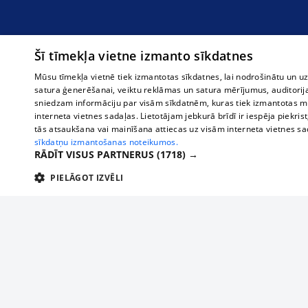
Šī tīmekļa vietne izmanto sīkdatnes
Mūsu tīmekļa vietnē tiek izmantotas sīkdatnes, lai nodrošinātu un u
satura ģenerēšanai, veiktu reklāmas un satura mērījumus, auditorij
sniedzam informāciju par visām sīkdatnēm, kuras tiek izmantotas mū
interneta vietnes sadaļas. Lietotājam jebkurā brīdī ir iespēja piekrist
tās atsaukšana vai mainīšana attiecas uz visām interneta vietnes s
sīkdatņu izmantošanas noteikumos.
RĀDĪT VISUS PARTNERUS
(1718) →
PIELĀGOT IZVĒLI
TEHNISKĀS/OBLIGĀTĀS
STATISTIKAS
M
Tehniskās/
Tehniskās/obligātās sīkdatnes nepieciešamas, lai lietotājs varētu brīvi apm
lietotājam nepieciešamo informāciju.
О нас
Предпр