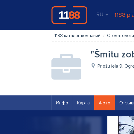
RU
1188 pl
1188 каталог компаний
Стоматологи
"Šmitu zo
Priežu iela 9, Ogr
Инфо
Карта
Фото
Отзыв