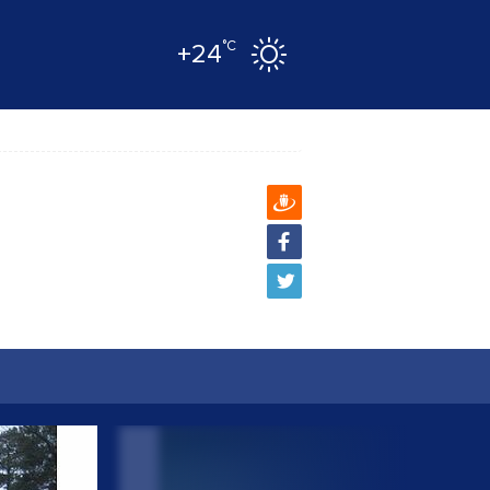
°C
+24