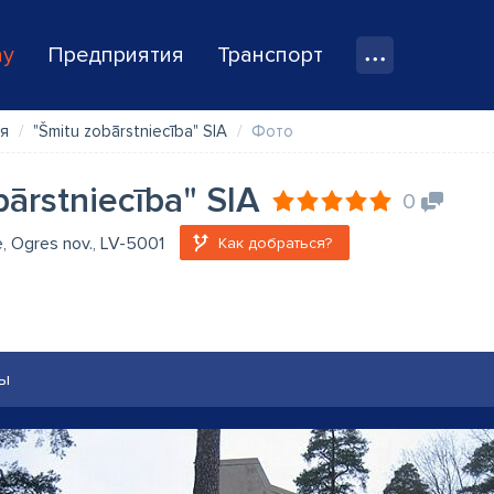
ay
Предприятия
Транспорт
я
"Šmitu zobārstniecība" SIA
Фото
bārstniecība" SIA
0
e, Ogres nov., LV-5001
Как добраться?
ы