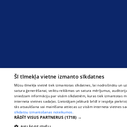
Šī tīmekļa vietne izmanto sīkdatnes
Mūsu tīmekļa vietnē tiek izmantotas sīkdatnes, lai nodrošinātu un u
satura ģenerēšanai, veiktu reklāmas un satura mērījumus, auditorij
sniedzam informāciju par visām sīkdatnēm, kuras tiek izmantotas mū
interneta vietnes sadaļas. Lietotājam jebkurā brīdī ir iespēja piekrist
tās atsaukšana vai mainīšana attiecas uz visām interneta vietnes s
sīkdatņu izmantošanas noteikumos.
RĀDĪT VISUS PARTNERUS
(1718) →
PIELĀGOT IZVĒLI