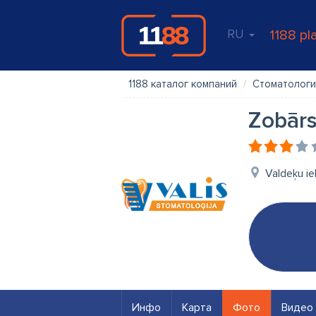
RU
1188 pl
1188 каталог компаний
Стоматологи
Zobārs
Valdeķu ie
Инфо
Карта
Фото
Видео