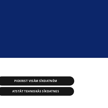
PIEKRIST VISĀM SĪKDATNĒM
ATSTĀT TEHNISKĀS SĪKDATNES