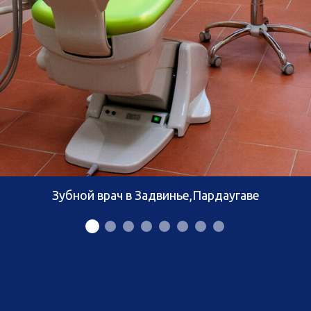
Зубной врач в Задвинье,Пардаугаве