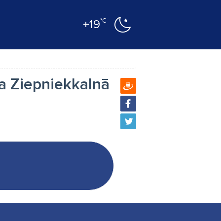
°C
+19
ba Ziepniekkalnā