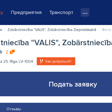
ay
Предприятия
Транспорт
я
Zobārstniecība "VALIS", Zobārstniecība Ziepniekkalnā
Фото
tniecība "VALIS", Zobārstniecī
2
la 25, Rīga, LV-1004
Как добраться?
Подать заявку
Отзывы