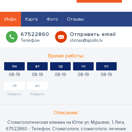
Инфо
Карта
Фото
Отзывы
67522860
Oтправить email
Телефон
stirnas@apollo.lv
Время работы:
пн
вт
ср
чт
пт
08
19
08
19
08
19
08
19
08
19
сб
вс
Закрыто
Закрыто
Oписание:
Стоматологическая клиника на Югле ул. Мурьяню, 1, Рига,
67522860 - Телефон. Стоматологи, стоматологи, лечение