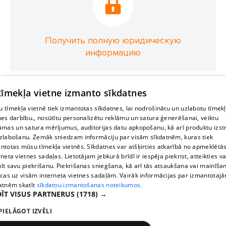
Получить полную юридическую
информацию
 tīmekļa vietne izmanto sīkdatnes
 tīmekļa vietnē tiek izmantotas sīkdatnes, lai nodrošinātu un uzlabotu tīmek
nes darbību., nosūtītu personalizētu reklāmu un satura ģenerēšanai, veiktu
āmas un satura mērījumus, auditorijas datu apkopošanu, kā arī produktu izst
zlabošanu. Zemāk sniedzam informāciju par visām sīkdatnēm, kuras tiek
ntotas mūsu tīmekļa vietnēs. Sīkdatnes var atšķirties atkarībā no apmeklētā
rneta vietnes sadaļas. Lietotājam jebkurā brīdī ir iespēja piekrist, atteikties va
īt savu piekrišanu. Piekrišanas sniegšana, kā arī tās atsaukšana vai mainīša
ecas uz visām interneta vietnes sadaļām. Vairāk informācijas par izmantotaj
atnēm skatīt
sīkdatņu izmantošanas noteikumos.
ĪT VISUS PARTNERUS
(1718) →
PIELĀGOT IZVĒLI