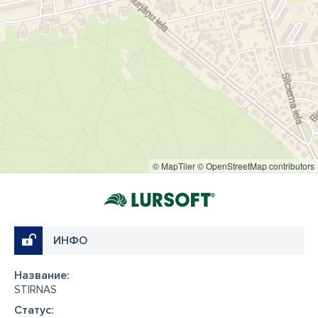
© MapTiler
© OpenStreetMap contributors
ИНФО
Название:
STIRNAS
Cтатус: