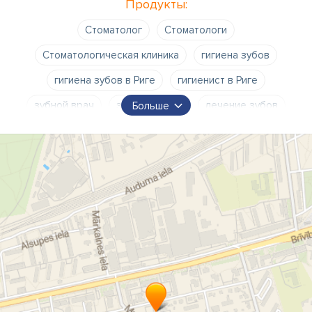
Продукты:
Стоматолог
Стоматологи
Стоматологическая клиника
гигиена зубов
гигиена зубов в Риге
гигиенист в Риге
зубной врач
зубные врачи
лечение зубов
Больше
протезирование зубов
протезирование зубов в Риге
стоматолог
стоматолог в Риге
стоматолог на Югле
стоматологи
стоматология
экстракция зубов