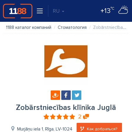
°C
+13
RU
1188 каталог компаний
Стоматология
Zobārstniecības klīnika Juglā
Zobārstniecības klīnika Juglā
2
Murjāņu iela 1, Rīga, LV-1024
Как добраться?