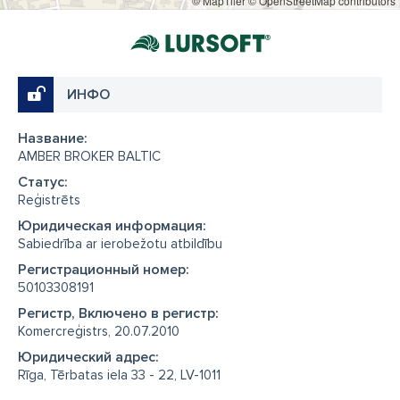
© MapTiler
© OpenStreetMap contributors
ИНФО
Название:
AMBER BROKER BALTIC
Cтатус:
Reģistrēts
Юридическая информация:
Sabiedrība ar ierobežotu atbildību
Регистрационный номер:
50103308191
Регистр, Включено в регистр:
Komercreģistrs, 20.07.2010
Юридический адрес:
Rīga, Tērbatas iela 33 - 22, LV-1011