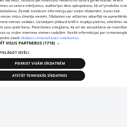
nes darbību., nosūtītu personalizētu reklāmu un satura ģenerēšanai, veiktu
āmas un satura mērījumus, auditorijas datu apkopošanu, kā arī produktu izst
zlabošanu. Zemāk sniedzam informāciju par visām sīkdatnēm, kuras tiek
ntotas mūsu tīmekļa vietnēs. Sīkdatnes var atšķirties atkarībā no apmeklētā
rneta vietnes sadaļas. Lietotājam jebkurā brīdī ir iespēja piekrist, atteikties va
īt savu piekrišanu. Piekrišanas sniegšana, kā arī tās atsaukšana vai mainīša
ecas uz visām interneta vietnes sadaļām. Vairāk informācijas par izmantotaj
atnēm skatīt
sīkdatņu izmantošanas noteikumos.
ĪT VISUS PARTNERUS
(1718) →
PIELĀGOT IZVĒLI
PIEKRIST VISĀM SĪKDATNĒM
ATSTĀT TEHNISKĀS SĪKDATNES
TEHNISKĀS/OBLIGĀTĀS
STATISTIKAS
MĒRĶĒŠANA
FUNKCIONĀLĀS
NEKLASIFICĒTĀS
ehniskās/obligātās
Statistikas
Mērķēšana
Funkcionālās
Neklasificēt