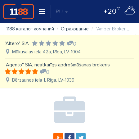
°C
+20
RU
1188 каталог компаний
Страхование
"Amber Broker Baltic" SIA
"Altero" SIA
0
Mūkusalas iela 42a, Rīga, LV-1004
''Agento'' SIA, neatkarīgs apdrošināšanas brokeris
0
Bērzaunes iela 1, Rīga, LV-1039