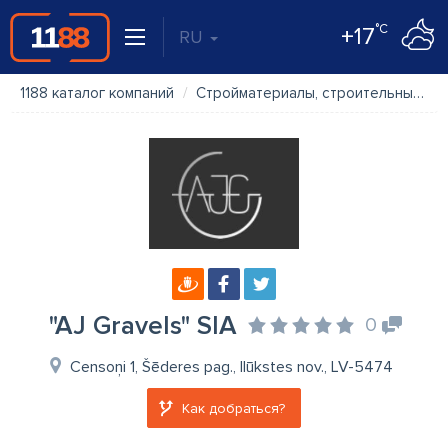
°C
+17
RU
1188 каталог компаний
Стройматериалы, строительные материалы
"AJ Gravels" SIA
0
Censoņi 1, Šēderes pag., Ilūkstes nov., LV-5474
Как добраться?