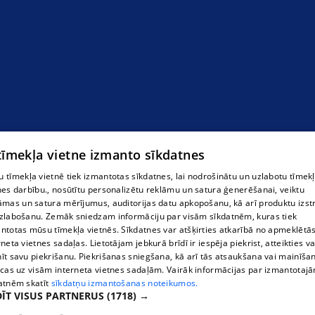
 tīmekļa vietne izmanto sīkdatnes
 tīmekļa vietnē tiek izmantotas sīkdatnes, lai nodrošinātu un uzlabotu tīmek
nes darbību., nosūtītu personalizētu reklāmu un satura ģenerēšanai, veiktu
āmas un satura mērījumus, auditorijas datu apkopošanu, kā arī produktu izst
zlabošanu. Zemāk sniedzam informāciju par visām sīkdatnēm, kuras tiek
ntotas mūsu tīmekļa vietnēs. Sīkdatnes var atšķirties atkarībā no apmeklētā
rneta vietnes sadaļas. Lietotājam jebkurā brīdī ir iespēja piekrist, atteikties va
īt savu piekrišanu. Piekrišanas sniegšana, kā arī tās atsaukšana vai mainīša
ecas uz visām interneta vietnes sadaļām. Vairāk informācijas par izmantotaj
atnēm skatīt
sīkdatņu izmantošanas noteikumos.
ĪT VISUS PARTNERUS
(1718) →