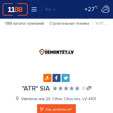
°C
+27
RU
1188 каталог компаний
Строительная техника
"ATR" SIA
"ATR" SIA
0
Valmieras iela 20, Cēsis, Cēsu nov., LV-4101
Как добраться?