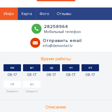
Инфо
Карта
Фото
Отзывы
28258964
Мобильный телефон
Oтправить email
info@demontet.lv
Время работы:
пн
вт
ср
чт
пт
08
17
08
17
08
17
08
17
08
17
сб
вс
Закрыто
Закрыто
Oписание: