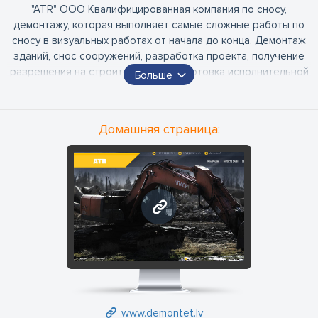
"ATR" ООО Квалифицированная компания по сносу,
демонтажу, которая выполняет самые сложные работы по
сносу в визуальных работах от начала до конца. Демонтаж
зданий, снос сооружений, разработка проекта, получение
разрешения на строительство, подготовка исполнительной
Больше
документации, получение заключения, утилизация
строительного мусора, вывоз, приведение в порядок
территории.
Домашняя страница:
www.demontet.lv
www.demontet.lv