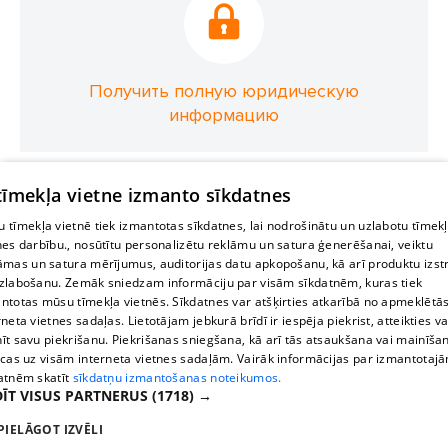
Получить полную юридическую
информацию
 tīmekļa vietne izmanto sīkdatnes
 tīmekļa vietnē tiek izmantotas sīkdatnes, lai nodrošinātu un uzlabotu tīmek
nes darbību., nosūtītu personalizētu reklāmu un satura ģenerēšanai, veiktu
āmas un satura mērījumus, auditorijas datu apkopošanu, kā arī produktu izst
zlabošanu. Zemāk sniedzam informāciju par visām sīkdatnēm, kuras tiek
ntotas mūsu tīmekļa vietnēs. Sīkdatnes var atšķirties atkarībā no apmeklētā
rneta vietnes sadaļas. Lietotājam jebkurā brīdī ir iespēja piekrist, atteikties va
īt savu piekrišanu. Piekrišanas sniegšana, kā arī tās atsaukšana vai mainīša
ecas uz visām interneta vietnes sadaļām. Vairāk informācijas par izmantotaj
atnēm skatīt
sīkdatņu izmantošanas noteikumos.
ĪT VISUS PARTNERUS
(1718) →
PIELĀGOT IZVĒLI