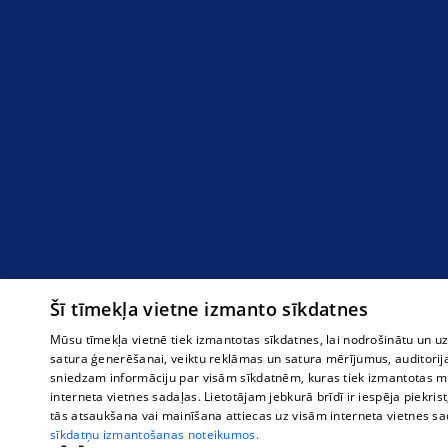
Šī tīmekļa vietne izmanto sīkdatnes
Mūsu tīmekļa vietnē tiek izmantotas sīkdatnes, lai nodrošinātu un u
satura ģenerēšanai, veiktu reklāmas un satura mērījumus, auditorij
sniedzam informāciju par visām sīkdatnēm, kuras tiek izmantotas mū
interneta vietnes sadaļas. Lietotājam jebkurā brīdī ir iespēja piekrist
tās atsaukšana vai mainīšana attiecas uz visām interneta vietnes s
sīkdatņu izmantošanas noteikumos.