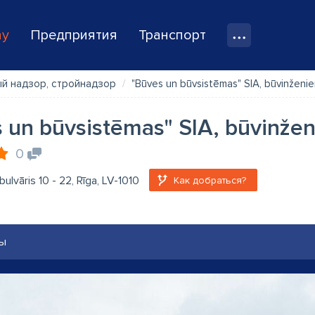
ay
Предприятия
Транспорт
й надзор, стройнадзор
"Būves un būvsistēmas" SIA, būvinženier
 un būvsistēmas" SIA, būvinženi
0
bulvāris 10 - 22, Rīga, LV-1010
Как добраться?
ы