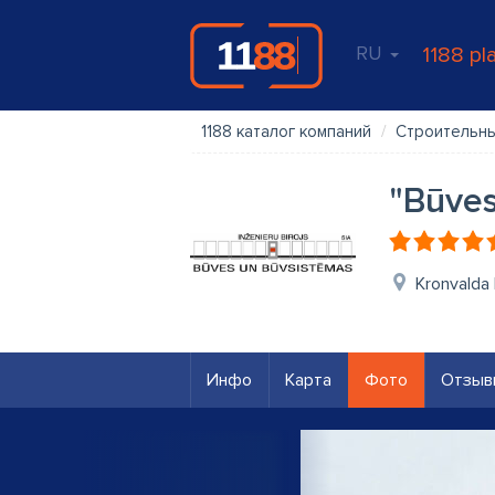
RU
1188 pl
1188 каталог компаний
Строительны
"Būves
Kronvalda 
Инфо
Карта
Фото
Отзыв