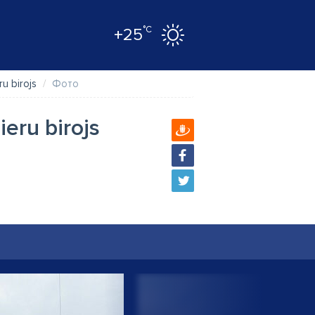
°C
+25
u birojs
Фото
eru birojs