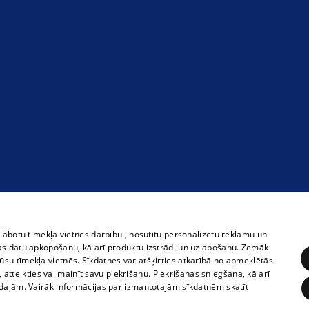
zlabotu tīmekļa vietnes darbību., nosūtītu personalizētu reklāmu un
as datu apkopošanu, kā arī produktu izstrādi un uzlabošanu. Zemāk
su tīmekļa vietnēs. Sīkdatnes var atšķirties atkarībā no apmeklētās
, atteikties vai mainīt savu piekrišanu. Piekrišanas sniegšana, kā arī
adaļām. Vairāk informācijas par izmantotajām sīkdatnēm skatīt