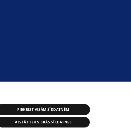
PIEKRIST VISĀM SĪKDATNĒM
ATSTĀT TEHNISKĀS SĪKDATNES